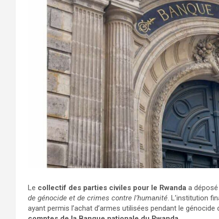
Le
collectif des parties civiles pour le Rwanda
a déposé
de génocide et de crimes contre l’humanité
. L’institution 
ayant permis l’achat d’armes utilisées pendant le génocide de
comptes de la Banque nationale du Rwanda
.