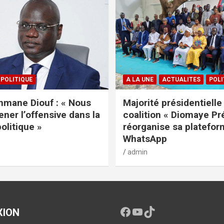
POLITIQUE
A LA UNE
ACTUALITES
POLI
mane Diouf : « Nous
Majorité présidentielle 
ener l’offensive dans la
coalition « Diomaye Pr
politique »
réorganise sa platefo
WhatsApp
admin
XION