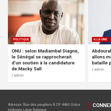
POLITIQUE
A LA UNE
ONU : selon Madiambal Diagne,
Abdourah
le Sénégal se rapprocherait
allons m
d’un soutien à la candidature
bataille 
de Macky Sall
admin
admin
Adresse :Rue des peupliers 8 CP 4460 Grâce
CONNE
Hollogne Liège Belgique