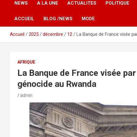
NEWS
A LA UNE
ACTUALITES
POLITIQUE
ACCUEIL
BLOG /NEWS
MODE
Accueil
2025
décembre
12
La Banque de France visée pa
AFRIQUE
La Banque de France visée par 
génocide au Rwanda
admin