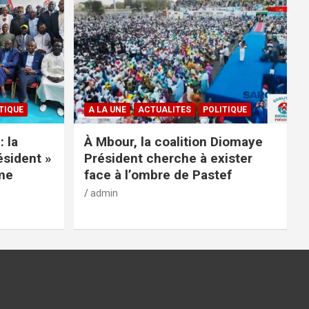
TIQUE
A LA UNE
ACTUALITES
POLITIQUE
: la
À Mbour, la coalition Diomaye
ésident »
Président cherche à exister
rme
face à l’ombre de Pastef
admin