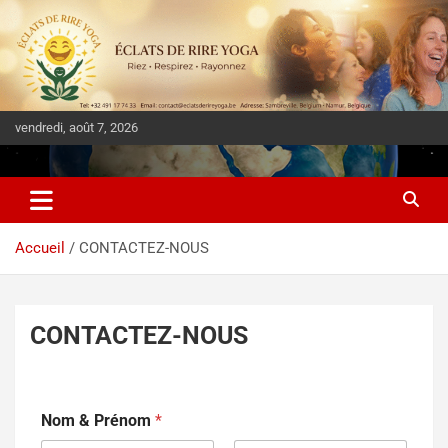
vendredi, août 7, 2026
DIASPORA PULSE
Accueil
CONTACTEZ-NOUS
CONTACTEZ-NOUS
E
Nom & Prénom
*
-
m