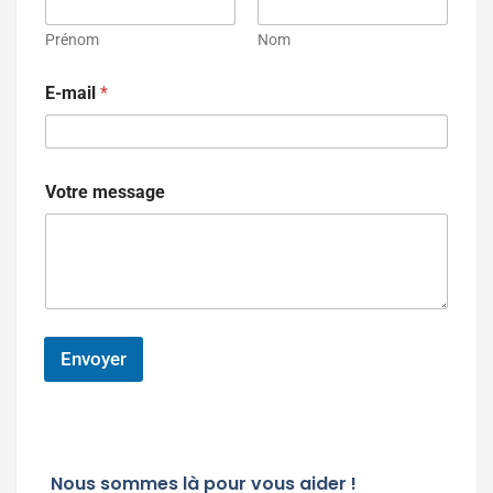
a
i
Prénom
Nom
l
P
E-mail
*
r
é
n
o
m
Votre message
m
e
s
s
a
g
e
Envoyer
Nous sommes là pour vous aider !