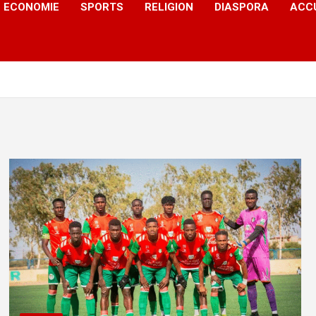
ECONOMIE
SPORTS
RELIGION
DIASPORA
ACC