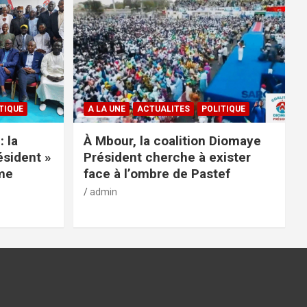
TIQUE
A LA UNE
ACTUALITES
POLITIQUE
: la
À Mbour, la coalition Diomaye
ésident »
Président cherche à exister
rme
face à l’ombre de Pastef
admin