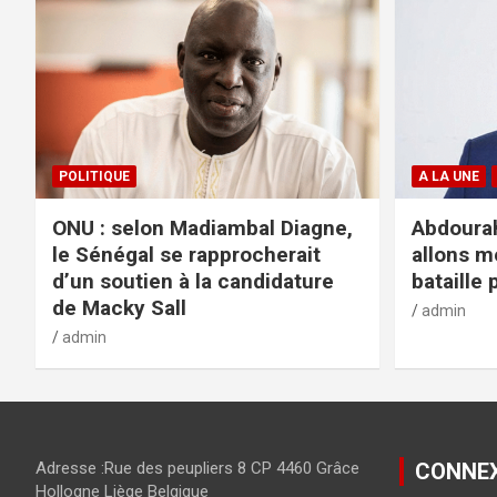
POLITIQUE
A LA UNE
ONU : selon Madiambal Diagne,
Abdourah
le Sénégal se rapprocherait
allons m
d’un soutien à la candidature
bataille 
de Macky Sall
admin
admin
Adresse :Rue des peupliers 8 CP 4460 Grâce
CONNE
Hollogne Liège Belgique