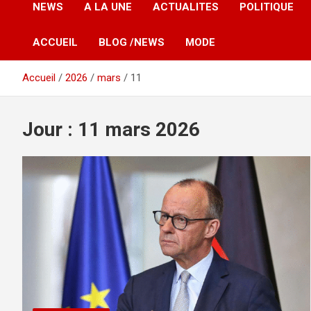
NEWS
A LA UNE
ACTUALITES
POLITIQUE
ACCUEIL
BLOG /NEWS
MODE
Accueil
2026
mars
11
Jour :
11 mars 2026