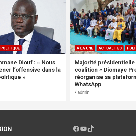
POLITIQUE
A LA UNE
ACTUALITES
POLI
mane Diouf : « Nous
Majorité présidentielle 
ener l’offensive dans la
coalition « Diomaye Pr
politique »
réorganise sa platefo
WhatsApp
admin
XION