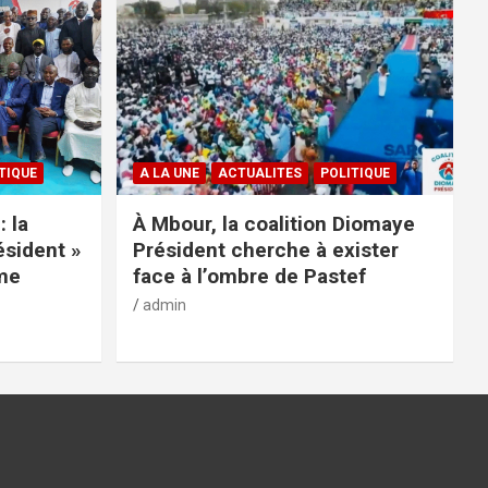
TIQUE
A LA UNE
ACTUALITES
POLITIQUE
: la
À Mbour, la coalition Diomaye
ésident »
Président cherche à exister
rme
face à l’ombre de Pastef
admin