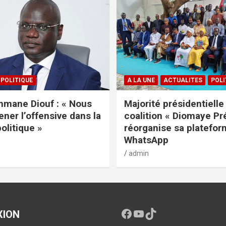
POLITIQUE
A LA UNE
ACTUALITES
POLI
mane Diouf : « Nous
Majorité présidentielle 
ener l’offensive dans la
coalition « Diomaye Pr
politique »
réorganise sa platefo
WhatsApp
admin
XION