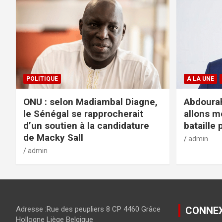
POLITIQUE
A LA UNE
ONU : selon Madiambal Diagne,
Abdourah
le Sénégal se rapprocherait
allons m
d’un soutien à la candidature
bataille 
de Macky Sall
admin
admin
Adresse :Rue des peupliers 8 CP 4460 Grâce
CONNE
Hollogne Liège Belgique