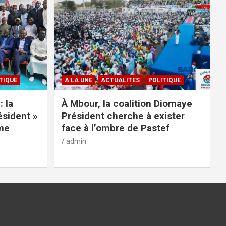
TIQUE
A LA UNE
ACTUALITES
POLITIQUE
: la
À Mbour, la coalition Diomaye
ésident »
Président cherche à exister
rme
face à l’ombre de Pastef
admin