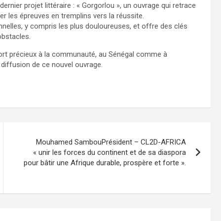
nier projet littéraire : « Gorgorlou », un ouvrage qui retrace
r les épreuves en tremplins vers la réussite.
nelles, y compris les plus douloureuses, et offre des clés
obstacles.
port précieux à la communauté, au Sénégal comme à
a diffusion de ce nouvel ouvrage.
Mouhamed SambouPrésident – CL2D-AFRICA
« unir les forces du continent et de sa diaspora
pour bâtir une Afrique durable, prospère et forte ».