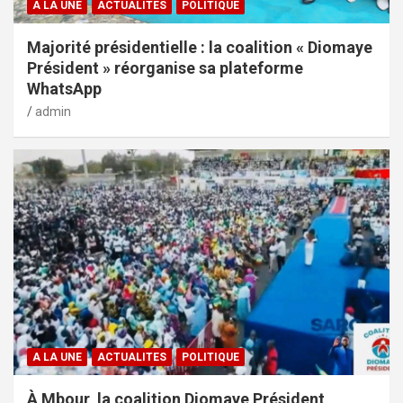
A LA UNE
ACTUALITES
POLITIQUE
Majorité présidentielle : la coalition « Diomaye
Président » réorganise sa plateforme
WhatsApp
admin
A LA UNE
ACTUALITES
POLITIQUE
À Mbour, la coalition Diomaye Président