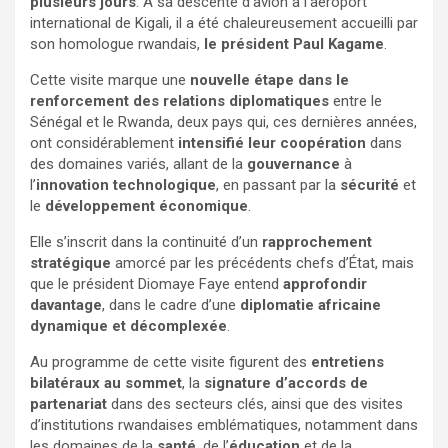
plusieurs jours
. À sa descente d’avion à l’aéroport
international de Kigali, il a été chaleureusement accueilli par
son homologue rwandais,
le président Paul Kagame
.
Cette visite marque une
nouvelle étape dans le
renforcement des relations diplomatiques
entre le
Sénégal et le Rwanda, deux pays qui, ces dernières années,
ont considérablement
intensifié leur coopération
dans
des domaines variés, allant de la
gouvernance
à
l’
innovation technologique
, en passant par la
sécurité
et
le
développement économique
.
Elle s’inscrit dans la continuité d’un
rapprochement
stratégique
amorcé par les précédents chefs d’État, mais
que le président Diomaye Faye entend
approfondir
davantage
, dans le cadre d’une
diplomatie africaine
dynamique et décomplexée
.
Au programme de cette visite figurent des
entretiens
bilatéraux au sommet
, la
signature d’accords de
partenariat
dans des secteurs clés, ainsi que des visites
d’institutions rwandaises emblématiques, notamment dans
les domaines de la
santé
, de l’
éducation
et de la