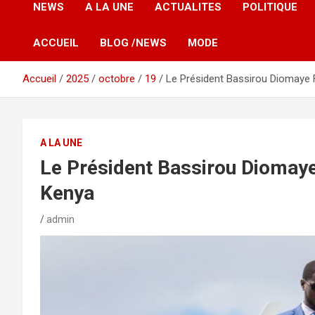
NEWS
A LA UNE
ACTUALITES
POLITIQUE
ACCUEIL
BLOG /NEWS
MODE
Accueil
2025
octobre
19
Le Président Bassirou Diomaye Fa
A LA UNE
Le Président Bassirou Diomaye F
Kenya
admin