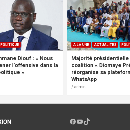
POLITIQUE
A LA UNE
ACTUALITES
POLI
mane Diouf : « Nous
Majorité présidentielle 
ener l’offensive dans la
coalition « Diomaye Pr
politique »
réorganise sa platefo
WhatsApp
admin
XION