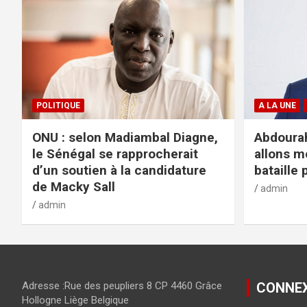
POLITIQUE
A LA UNE
ONU : selon Madiambal Diagne,
Abdourah
le Sénégal se rapprocherait
allons m
d’un soutien à la candidature
bataille 
de Macky Sall
admin
admin
Adresse :Rue des peupliers 8 CP 4460 Grâce
CONNE
Hollogne Liège Belgique