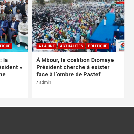
TIQUE
A LA UNE
ACTUALITES
POLITIQUE
: la
À Mbour, la coalition Diomaye
ésident »
Président cherche à exister
rme
face à l’ombre de Pastef
admin