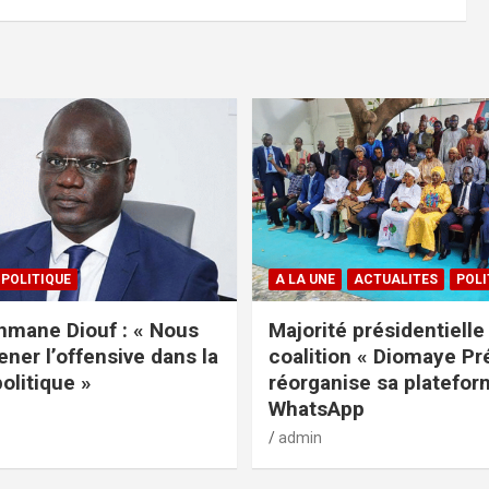
POLITIQUE
A LA UNE
ACTUALITES
POLI
mane Diouf : « Nous
Majorité présidentielle 
ener l’offensive dans la
coalition « Diomaye Pr
politique »
réorganise sa platefo
WhatsApp
admin