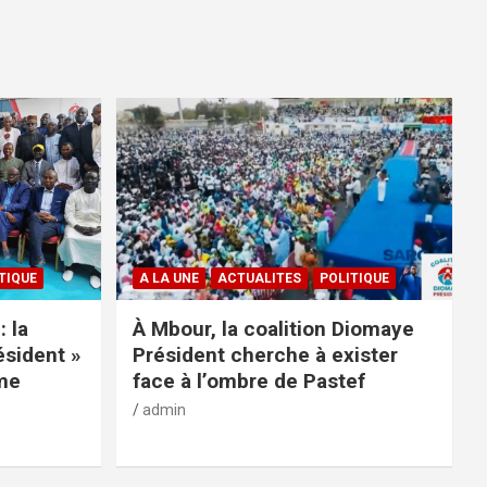
TIQUE
A LA UNE
ACTUALITES
POLITIQUE
: la
À Mbour, la coalition Diomaye
ésident »
Président cherche à exister
rme
face à l’ombre de Pastef
admin