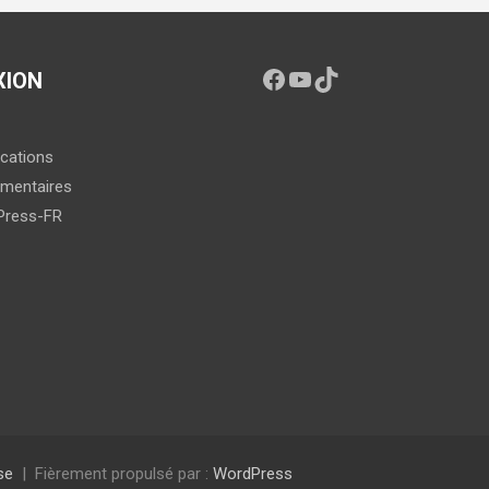
XION
ications
mentaires
Press-FR
se
Fièrement propulsé par :
WordPress