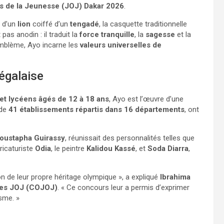
s de la Jeunesse (JOJ) Dakar 2026
.
e d’un
lion
coiffé d’un
tengadé
, la casquette traditionnelle
pas anodin : il traduit la
force tranquille
, la
sagesse
et la
emblème, Ayo incarne les
valeurs universelles de
égalaise
 et lycéens âgés de 12 à 18 ans
, Ayo est l’œuvre d’une
 de
41 établissements répartis dans 16 départements
, ont
Moustapha Guirassy
, réunissait des personnalités telles que
ricaturiste
Odia
, le peintre
Kalidou Kassé
, et
Soda Diarra
,
n de leur propre héritage olympique », a expliqué
Ibrahima
des JOJ (COJOJ)
. « Ce concours leur a permis d’exprimer
sme. »