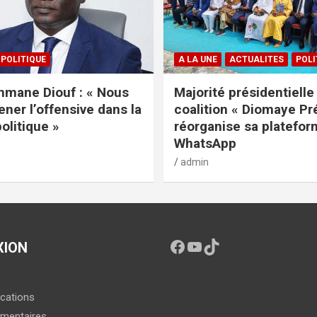
POLITIQUE
A LA UNE
ACTUALITES
POLI
mane Diouf : « Nous
Majorité présidentielle 
ener l’offensive dans la
coalition « Diomaye Pr
politique »
réorganise sa platefo
WhatsApp
admin
XION
ications
mentaires