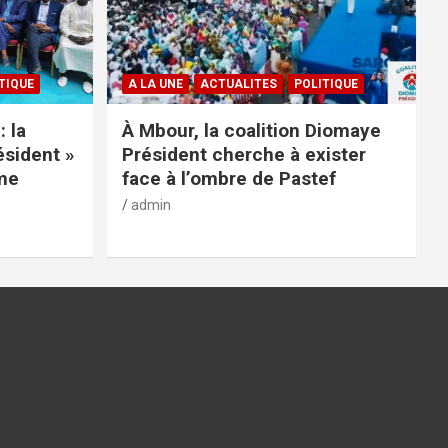
TIQUE
A LA UNE
ACTUALITES
POLITIQUE
: la
À Mbour, la coalition Diomaye
ésident »
Président cherche à exister
rme
face à l’ombre de Pastef
admin