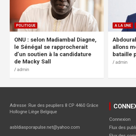
POLITIQUE
A LA UNE
ONU : selon Madiambal Diagne,
Abdourah
le Sénégal se rapprocherait
allons m
d’un soutien à la candidature
bataille 
de Macky Sall
admin
admin
Adresse :Rue des peupliers 8 CP 4460 Grâce
CONNE
Hollogne Liège Belgique
Connexion
asbldiasporapulse.net@yahoo.com
Flux des publ
Flux des com