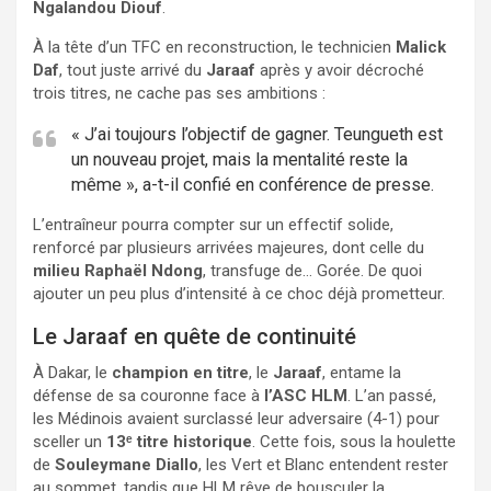
Ngalandou Diouf
.
À la tête d’un TFC en reconstruction, le technicien
Malick
Daf
, tout juste arrivé du
Jaraaf
après y avoir décroché
trois titres, ne cache pas ses ambitions :
« J’ai toujours l’objectif de gagner. Teungueth est
un nouveau projet, mais la mentalité reste la
même », a-t-il confié en conférence de presse.
L’entraîneur pourra compter sur un effectif solide,
renforcé par plusieurs arrivées majeures, dont celle du
milieu Raphaël Ndong
, transfuge de… Gorée. De quoi
ajouter un peu plus d’intensité à ce choc déjà prometteur.
Le Jaraaf en quête de continuité
À Dakar, le
champion en titre
, le
Jaraaf
, entame la
défense de sa couronne face à
l’ASC HLM
. L’an passé,
les Médinois avaient surclassé leur adversaire (4-1) pour
sceller un
13ᵉ titre historique
. Cette fois, sous la houlette
de
Souleymane Diallo
, les Vert et Blanc entendent rester
au sommet, tandis que HLM rêve de bousculer la