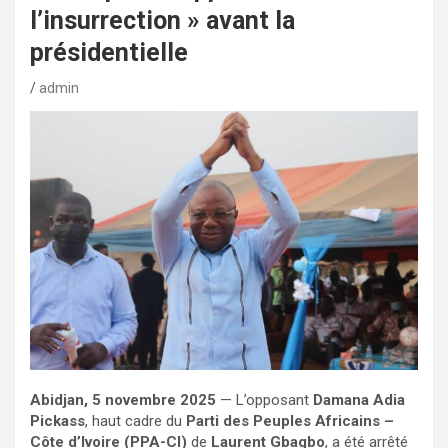
l’insurrection » avant la
présidentielle
admin
Abidjan, 5 novembre 2025
— L’opposant
Damana Adia
Pickass
, haut cadre du
Parti des Peuples Africains –
Côte d’Ivoire (PPA-CI)
de
Laurent Gbagbo
, a été arrêté