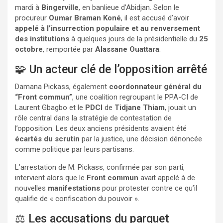
mardi à
Bingerville
, en banlieue d’Abidjan. Selon le
procureur
Oumar Braman Koné
, il est accusé d’avoir
appelé à l’insurrection populaire et au renversement
des institutions
à quelques jours de la présidentielle du
25
octobre
, remportée par
Alassane Ouattara
.
🧩 Un acteur clé de l’opposition arrêté
Damana Pickass, également
coordonnateur général du
“Front commun”
, une coalition regroupant le PPA-CI de
Laurent Gbagbo et le
PDCI
de
Tidjane Thiam
, jouait un
rôle central dans la stratégie de contestation de
l’opposition. Les deux anciens présidents avaient été
écartés du scrutin
par la justice, une décision dénoncée
comme politique par leurs partisans.
L’arrestation de M. Pickass, confirmée par son parti,
intervient alors que le
Front commun
avait appelé à de
nouvelles
manifestations
pour protester contre ce qu’il
qualifie de « confiscation du pouvoir ».
⚖️ Les accusations du parquet