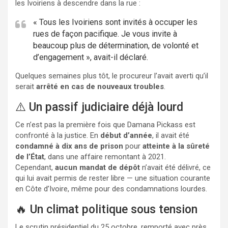
les Ivoiriens à descendre dans la rue :
« Tous les Ivoiriens sont invités à occuper les
rues de façon pacifique. Je vous invite à
beaucoup plus de détermination, de volonté et
d’engagement », avait-il déclaré.
Quelques semaines plus tôt, le procureur l’avait averti qu’il
serait
arrêté en cas de nouveaux troubles
.
⚠️ Un passif judiciaire déjà lourd
Ce n’est pas la première fois que Damana Pickass est
confronté à la justice. En
début d’année
, il avait été
condamné à dix ans de prison
pour
atteinte à la sûreté
de l’État
, dans une affaire remontant à 2021.
Cependant,
aucun mandat de dépôt
n’avait été délivré, ce
qui lui avait permis de rester libre — une situation courante
en Côte d’Ivoire, même pour des condamnations lourdes.
🔥 Un climat politique sous tension
Le scrutin présidentiel du 25 octobre, remporté avec près