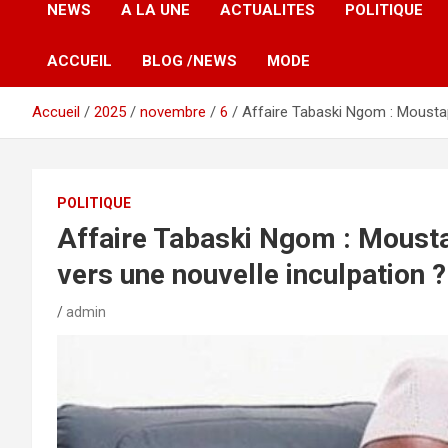
NEWS
A LA UNE
ACTUALITES
POLITIQUE
ACCUEIL
BLOG /NEWS
MODE
Accueil
2025
novembre
6
Affaire Tabaski Ngom : Moustap
POLITIQUE
Affaire Tabaski Ngom : Moust
vers une nouvelle inculpation ?
admin