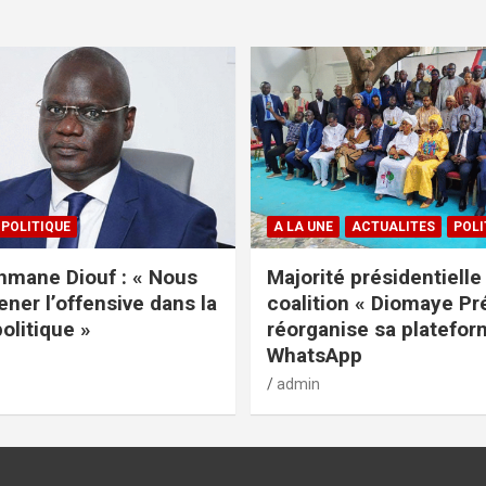
POLITIQUE
A LA UNE
ACTUALITES
POLI
mane Diouf : « Nous
Majorité présidentielle 
ener l’offensive dans la
coalition « Diomaye Pr
politique »
réorganise sa platefo
WhatsApp
admin