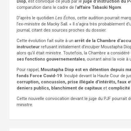
Diop
, est convoqué ce jeudi par le
juge d’instruction du P
comparution dans le cadre de l’
affaire Tabaski Ngom
.
D’après le quotidien
Les Échos
, cette audition pourrait mar
l’ex-ministre de Macky Sall. « Il s’agira très probablement d
journal, citant des sources proches du dossier.
Cette évolution fait suite à un
arrêt de la Chambre d’accu
instructeur
refusant initialement d’inculper Moustapha Diop.
alors qu’il était ministre. Toutefois, la Chambre a considér
ses fonctions gouvernementales
, ouvrant ainsi la voie à
Pour rappel,
Moustapha Diop est en détention depuis ma
fonds Force Covid-19
. Inculpé devant la Haute Cour de jus
corruption, concussion, prise illégale d’intérêts, faux
deniers publics, blanchiment de capitaux
et
complicité
Cette nouvelle convocation devant le juge du PJF pourrait
ministre.