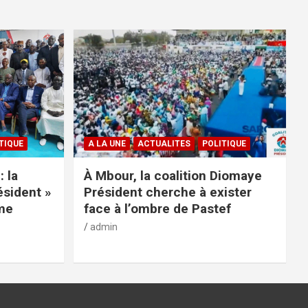
TIQUE
A LA UNE
ACTUALITES
POLITIQUE
: la
À Mbour, la coalition Diomaye
ésident »
Président cherche à exister
rme
face à l’ombre de Pastef
admin