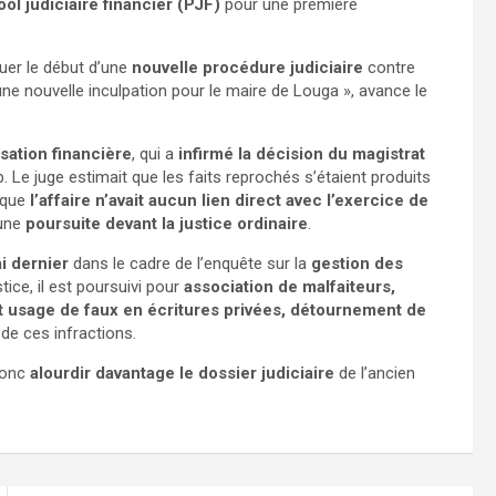
ool judiciaire financier (PJF)
pour une première
quer le début d’une
nouvelle procédure judiciaire
contre
’une nouvelle inculpation pour le maire de Louga », avance le
sation financière
, qui a
infirmé la décision du magistrat
 Le juge estimait que les faits reprochés s’étaient produits
é que
l’affaire n’avait aucun lien direct avec l’exercice de
 une
poursuite devant la justice ordinaire
.
i dernier
dans le cadre de l’enquête sur la
gestion des
tice, il est poursuivi pour
association de malfaiteurs,
 et usage de faux en écritures privées, détournement de
de ces infractions.
 donc
alourdir davantage le dossier judiciaire
de l’ancien