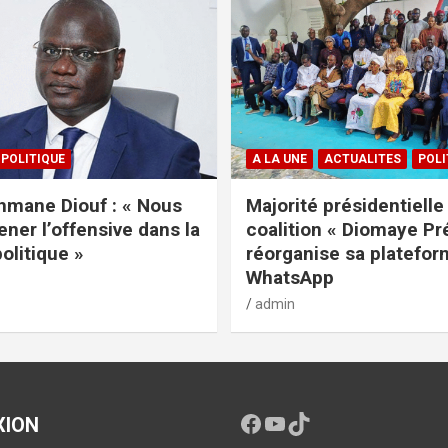
POLITIQUE
A LA UNE
ACTUALITES
POLI
mane Diouf : « Nous
Majorité présidentielle 
ener l’offensive dans la
coalition « Diomaye Pr
politique »
réorganise sa platefo
WhatsApp
admin
XION