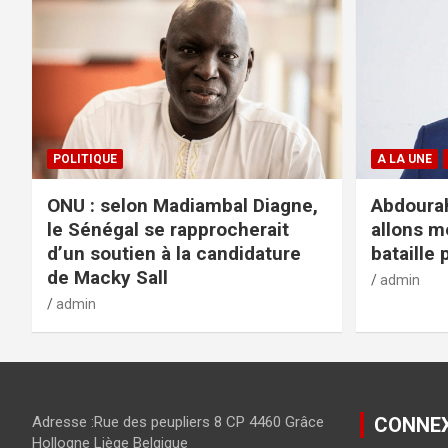
POLITIQUE
A LA UNE
ONU : selon Madiambal Diagne,
Abdourah
le Sénégal se rapprocherait
allons m
d’un soutien à la candidature
bataille 
de Macky Sall
admin
admin
Adresse :Rue des peupliers 8 CP 4460 Grâce
CONNE
Hollogne Liège Belgique