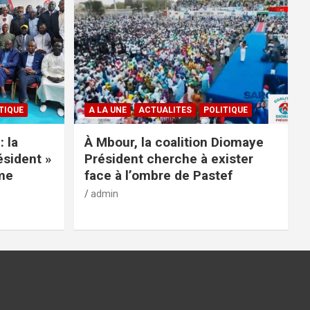
TIQUE
A LA UNE
ACTUALITES
POLITIQUE
: la
À Mbour, la coalition Diomaye
ésident »
Président cherche à exister
rme
face à l’ombre de Pastef
admin