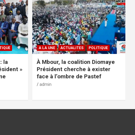
TIQUE
A LA UNE
ACTUALITES
POLITIQUE
: la
À Mbour, la coalition Diomaye
ésident »
Président cherche à exister
rme
face à l’ombre de Pastef
admin