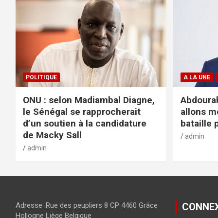
POLITIQUE
A LA UNE
ONU : selon Madiambal Diagne,
Abdourah
le Sénégal se rapprocherait
allons m
d’un soutien à la candidature
bataille 
de Macky Sall
admin
admin
Adresse :Rue des peupliers 8 CP 4460 Grâce
CONNE
Hollogne Liège Belgique