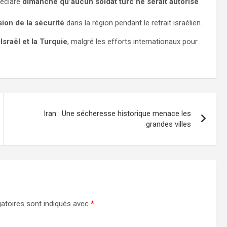
déclaré
dimanche qu’aucun soldat turc ne serait autorisé
ision de la sécurité
dans la région pendant le retrait israélien.
sraël et la Turquie
, malgré les efforts internationaux pour
Iran : Une sécheresse historique menace les
grandes villes
atoires sont indiqués avec
*