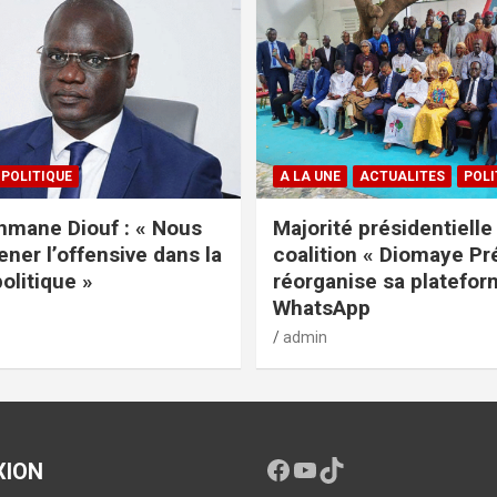
POLITIQUE
A LA UNE
ACTUALITES
POLI
mane Diouf : « Nous
Majorité présidentielle 
ener l’offensive dans la
coalition « Diomaye Pr
politique »
réorganise sa platefo
WhatsApp
admin
XION