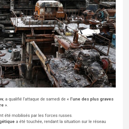
ov
, a qualifié l’attaque de samedi de
« l’une des plus graves
re »
.
t été mobilisés par les forces russes.
rgétique
a été touchée, rendant la situation sur le réseau