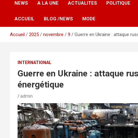
NEWS
A LA UNE
ACTUALITES
POLITIQUE
ACCUEIL
BLOG /NEWS
MODE
Accueil
2025
novembre
9
Guerre en Ukraine : attaque ru
INTERNATIONAL
Guerre en Ukraine : attaque ru
énergétique
admin