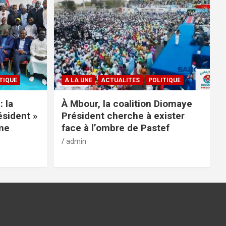
TIQUE
A LA UNE
ACTUALITES
POLITIQUE
: la
À Mbour, la coalition Diomaye
ésident »
Président cherche à exister
rme
face à l’ombre de Pastef
admin