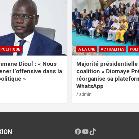
POLITIQUE
A LA UNE
ACTUALITES
POLI
mane Diouf : « Nous
Majorité présidentielle 
ener l’offensive dans la
coalition « Diomaye Pr
politique »
réorganise sa platefo
WhatsApp
admin
XION