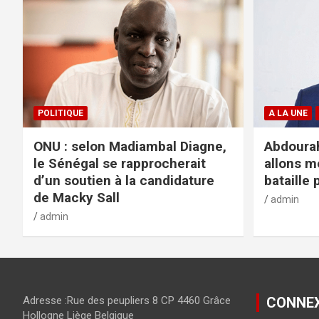
POLITIQUE
A LA UNE
ONU : selon Madiambal Diagne,
Abdourah
le Sénégal se rapprocherait
allons m
d’un soutien à la candidature
bataille 
de Macky Sall
admin
admin
Adresse :Rue des peupliers 8 CP 4460 Grâce
CONNE
Hollogne Liège Belgique