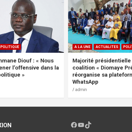
POLITIQUE
A LA UNE
ACTUALITES
POLI
mane Diouf : « Nous
Majorité présidentielle 
ener l’offensive dans la
coalition « Diomaye Pr
politique »
réorganise sa platefo
WhatsApp
admin
XION