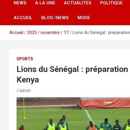
NEWS
A LA UNE
ACTUALITES
POLITIQUE
ACCUEIL
BLOG /NEWS
MODE
Accueil
2025
novembre
17
Lions du Sénégal : préparation
SPORTS
Lions du Sénégal : préparation 
Kenya
admin