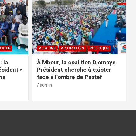
TIQUE
A LA UNE
ACTUALITES
POLITIQUE
: la
À Mbour, la coalition Diomaye
ésident »
Président cherche à exister
rme
face à l’ombre de Pastef
admin