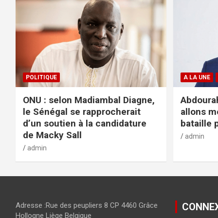
POLITIQUE
A LA UNE
ONU : selon Madiambal Diagne,
Abdourah
le Sénégal se rapprocherait
allons m
d’un soutien à la candidature
bataille 
de Macky Sall
admin
admin
Adresse :Rue des peupliers 8 CP 4460 Grâce
CONNE
Hollogne Liège Belgique