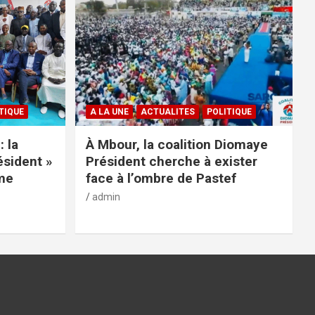
TIQUE
A LA UNE
ACTUALITES
POLITIQUE
: la
À Mbour, la coalition Diomaye
ésident »
Président cherche à exister
rme
face à l’ombre de Pastef
admin