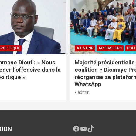
POLITIQUE
A LA UNE
ACTUALITES
POLI
mane Diouf : « Nous
Majorité présidentielle 
ener l’offensive dans la
coalition « Diomaye Pr
politique »
réorganise sa platefo
WhatsApp
admin
XION