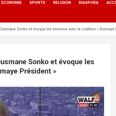
ECONOMIE
SPORTS
RELIGION
DIASPORA
ACC
smane Sonko et évoque les tensions avec la coalition « Diomaye 
usmane Sonko et évoque les
iomaye Président »