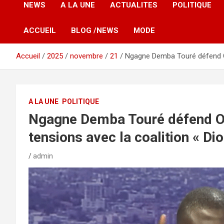
NEWS
A LA UNE
ACTUALITES
POLITIQUE
ACCUEIL
BLOG /NEWS
MODE
Accueil
2025
novembre
21
Ngagne Demba Touré défend Ou
A LA UNE
POLITIQUE
Ngagne Demba Touré défend O
tensions avec la coalition « D
admin