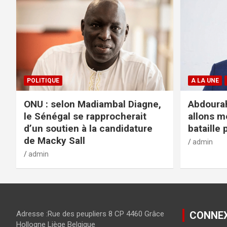
POLITIQUE
A LA UNE
ONU : selon Madiambal Diagne,
Abdourah
le Sénégal se rapprocherait
allons m
d’un soutien à la candidature
bataille 
de Macky Sall
admin
admin
Adresse :Rue des peupliers 8 CP 4460 Grâce
CONNE
Hollogne Liège Belgique