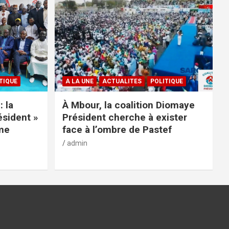
TIQUE
A LA UNE
ACTUALITES
POLITIQUE
: la
À Mbour, la coalition Diomaye
ésident »
Président cherche à exister
rme
face à l’ombre de Pastef
admin