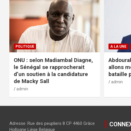
POLITIQUE
A LA UNE
ONU : selon Madiambal Diagne,
Abdourah
le Sénégal se rapprocherait
allons m
d’un soutien à la candidature
bataille 
de Macky Sall
admin
admin
Adresse :Rue des peupliers 8 CP 4460 Grâce
CONNE
Hollogne Liège Belgique