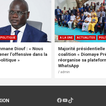
POLITIQUE
A LA UNE
ACTUALITES
POLI
mane Diouf : « Nous
Majorité présidentielle 
ener l’offensive dans la
coalition « Diomaye Pr
politique »
réorganise sa platefo
WhatsApp
admin
XION