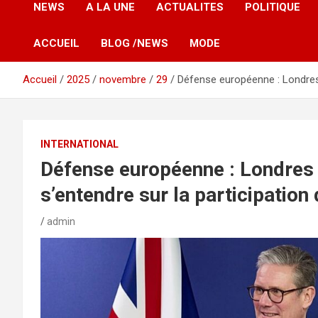
NEWS
A LA UNE
ACTUALITES
POLITIQUE
ACCUEIL
BLOG /NEWS
MODE
Accueil
2025
novembre
29
Défense européenne : Londres
INTERNATIONAL
Défense européenne : Londres 
s’entendre sur la participati
admin