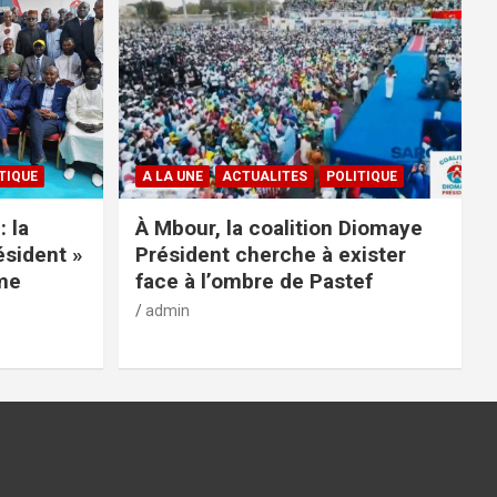
TIQUE
A LA UNE
ACTUALITES
POLITIQUE
: la
À Mbour, la coalition Diomaye
ésident »
Président cherche à exister
rme
face à l’ombre de Pastef
admin