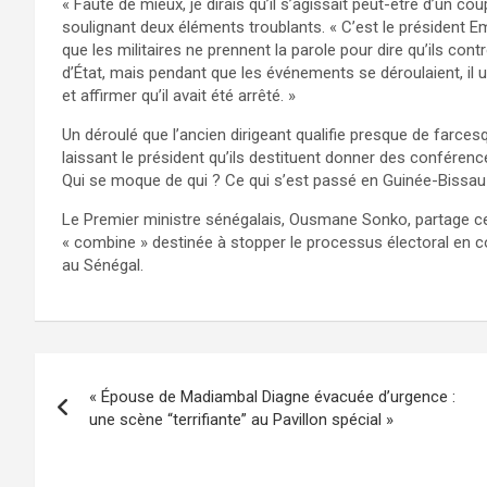
« Faute de mieux, je dirais qu’il s’agissait peut-être d’un c
soulignant deux éléments troublants. « C’est le président 
que les militaires ne prennent la parole pour dire qu’ils con
d’État, mais pendant que les événements se déroulaient, il 
et affirmer qu’il avait été arrêté. »
Un déroulé que l’ancien dirigeant qualifie presque de farce
laissant le président qu’ils destituent donner des conférences
Qui se moque de qui ? Ce qui s’est passé en Guinée-Bissau e
Le Premier ministre sénégalais, Ousmane Sonko, partage cette
« combine » destinée à stopper le processus électoral en c
au Sénégal.
« Épouse de Madiambal Diagne évacuée d’urgence :
une scène “terrifiante” au Pavillon spécial »