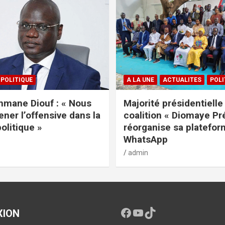
POLITIQUE
A LA UNE
ACTUALITES
POLI
mane Diouf : « Nous
Majorité présidentielle 
ener l’offensive dans la
coalition « Diomaye Pr
politique »
réorganise sa platefo
WhatsApp
admin
XION