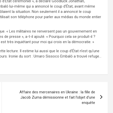
oup d’État cérémoniel », a déclaré Goodluck Jonathan,
Embaló lui-même qui a annoncé le coup d’État, avant même
trôlaient la situation. Non seulement il a annoncé le coup
utilisait son téléphone pour parler aux médias du monde entier
sque. « Les militaires ne renversent pas un gouvernement en
 de presse », a-t-il ajouté. « Pourquoi cela se produit-il ?
st très inquiétant pour moi qui crois en la démocratie. »
 lecture. Il estime lui aussi que le coup d’État n’est qu’une
ours. Ironie du sort : Umaro Sissoco Embaló a trouvé refuge…
Affaire des mercenaires en Ukraine : la fille de
Jacob Zuma démissionne et fait l’objet d’une
enquête