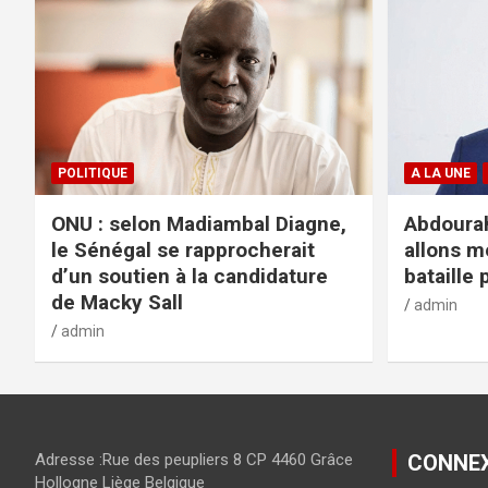
POLITIQUE
A LA UNE
ONU : selon Madiambal Diagne,
Abdourah
le Sénégal se rapprocherait
allons m
d’un soutien à la candidature
bataille 
de Macky Sall
admin
admin
Adresse :Rue des peupliers 8 CP 4460 Grâce
CONNE
Hollogne Liège Belgique