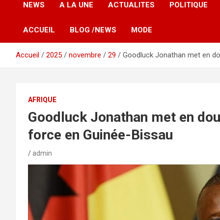
NEWS
A LA UNE
ACTUALITES
POLITIQUE
ACCUEIL
BLOG /NEWS
MODE
Accueil
2025
novembre
29
Goodluck Jonathan met en dout
AFRIQUE
Goodluck Jonathan met en doute
force en Guinée-Bissau
admin