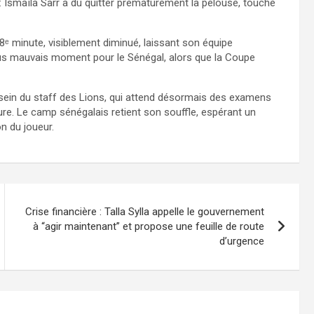
s : Ismaïla Sarr a dû quitter prématurément la pelouse, touché
38ᵉ minute, visiblement diminué, laissant son équipe
plus mauvais moment pour le Sénégal, alors que la Coupe
u sein du staff des Lions, qui attend désormais des examens
sure. Le camp sénégalais retient son souffle, espérant un
n du joueur.
Crise financière : Talla Sylla appelle le gouvernement
à “agir maintenant” et propose une feuille de route
d’urgence