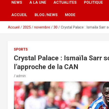
NEWS
A LA UNE
ACTUALITES
POLITIQUE
ACCUEIL
BLOG /NEWS
MODE
Accueil
2025
novembre
30
Crystal Palace : Ismaïla Sarr 
SPORTS
Crystal Palace : Ismaïla Sarr s
l’approche de la CAN
admin