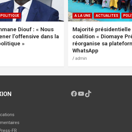
POLITIQUE
A LA UNE
ACTUALITES
POLI
mane Diouf : « Nous
Majorité présidentielle 
ener l’offensive dans la
coalition « Diomaye Pr
politique »
réorganise sa platefo
WhatsApp
admin
XION
ications
mentaires
Press-FR