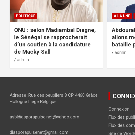
POLITIQUE
A LA UNE
ONU : selon Madiambal Diagne,
Abdourah
le Sénégal se rapprocherait
allons m
d’un soutien à la candidature
bataille 
de Macky Sall
admin
admin
Adresse :Rue des peupliers 8 CP 4460 Grâce
CONNE
Hollogne Liège Belgique
Connexion
asbldiasporapulse.net@yahoo.com
Flux des publ
Flux des com
diasporapulsenet@gmail.com
Site de Word