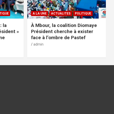
TIQUE
A LA UNE
ACTUALITES
POLITIQUE
: la
À Mbour, la coalition Diomaye
ésident »
Président cherche à exister
rme
face à l’ombre de Pastef
admin