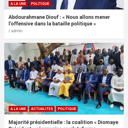
A LA UNE
POLITIQUE
Abdourahmane Diouf : « Nous allons mener
l’offensive dans la bataille politique »
admin
A LA UNE
ACTUALITES
POLITIQUE
Majorité présidentielle : la coalition « Diomaye