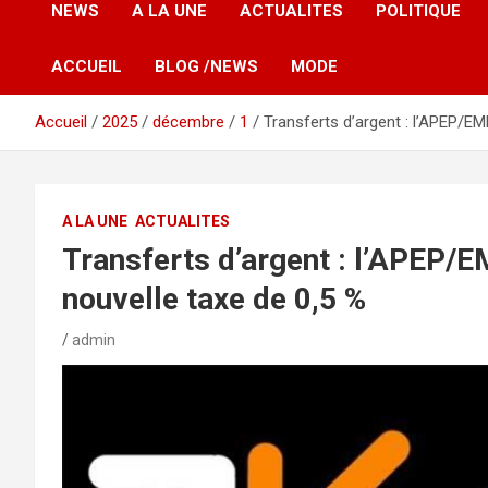
NEWS
A LA UNE
ACTUALITES
POLITIQUE
ACCUEIL
BLOG /NEWS
MODE
Accueil
2025
décembre
1
Transferts d’argent : l’APEP/EME
A LA UNE
ACTUALITES
Transferts d’argent : l’APEP/EM
nouvelle taxe de 0,5 %
admin