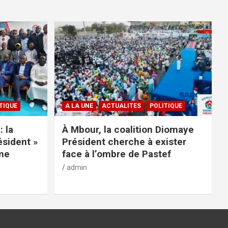
TIQUE
A LA UNE
ACTUALITES
POLITIQUE
: la
À Mbour, la coalition Diomaye
ésident »
Président cherche à exister
rme
face à l’ombre de Pastef
admin