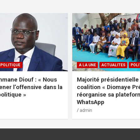
POLITIQUE
A LA UNE
ACTUALITES
POLI
mane Diouf : « Nous
Majorité présidentielle 
ener l’offensive dans la
coalition « Diomaye Pr
politique »
réorganise sa platefo
WhatsApp
admin