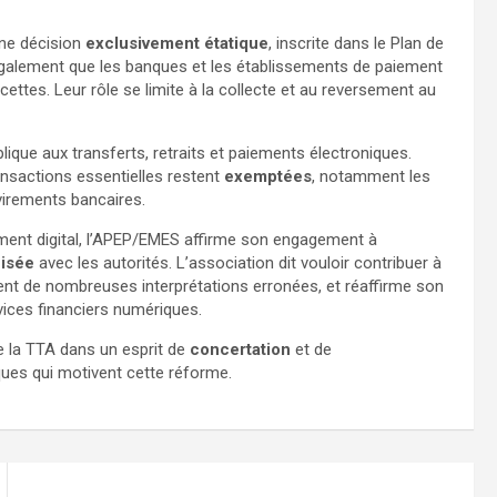
une décision
exclusivement étatique
, inscrite dans le Plan de
également que les banques et les établissements de paiement
ettes. Leur rôle se limite à la collecte et au reversement au
ique aux transferts, retraits et paiements électroniques.
ransactions essentielles restent
exemptées
, notamment les
 virements bancaires.
ement digital, l’APEP/EMES affirme son engagement à
nisée
avec les autorités. L’association dit vouloir contribuer à
lent de nombreuses interprétations erronées, et réaffirme son
vices financiers numériques.
de la TTA dans un esprit de
concertation
et de
ues qui motivent cette réforme.