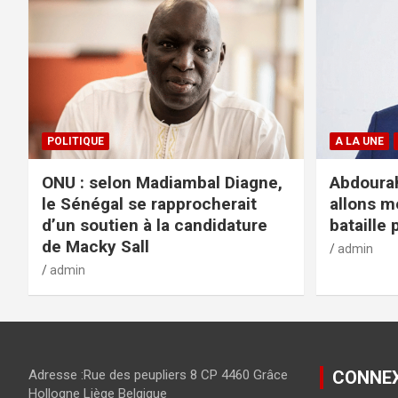
POLITIQUE
A LA UNE
ONU : selon Madiambal Diagne,
Abdourah
le Sénégal se rapprocherait
allons m
d’un soutien à la candidature
bataille 
de Macky Sall
admin
admin
Adresse :Rue des peupliers 8 CP 4460 Grâce
CONNE
Hollogne Liège Belgique