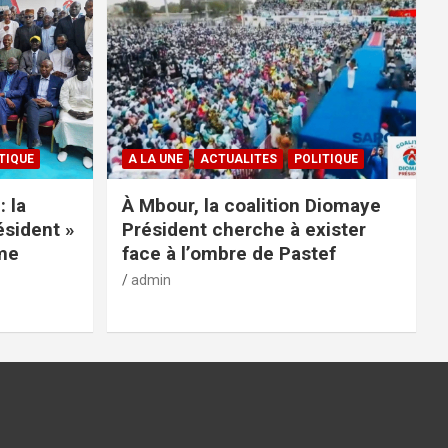
TIQUE
A LA UNE
ACTUALITES
POLITIQUE
: la
À Mbour, la coalition Diomaye
ésident »
Président cherche à exister
rme
face à l’ombre de Pastef
admin