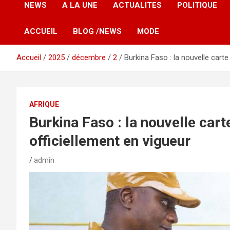
NEWS
A LA UNE
ACTUALITES
POLITIQUE
ACCUEIL
BLOG /NEWS
MODE
Accueil
2025
décembre
2
Burkina Faso : la nouvelle carte 
AFRIQUE
Burkina Faso : la nouvelle carte
officiellement en vigueur
admin