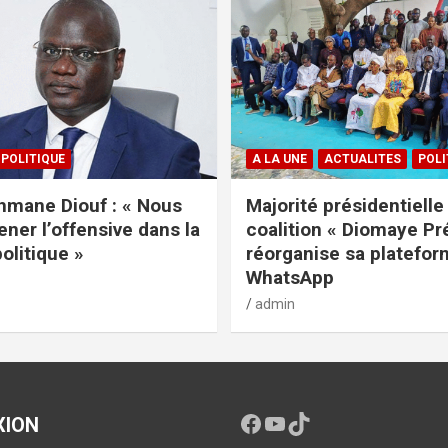
POLITIQUE
A LA UNE
ACTUALITES
POLI
mane Diouf : « Nous
Majorité présidentielle 
ener l’offensive dans la
coalition « Diomaye Pr
politique »
réorganise sa platefo
WhatsApp
admin
XION