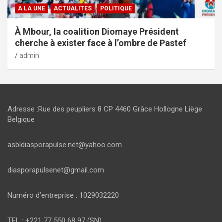
A LA UNE
ACTUALITES
POLITIQUE
À Mbour, la coalition Diomaye Président
cherche à exister face à l’ombre de Pastef
admin
Adresse :Rue des peupliers 8 CP 4460 Grâce Hollogne Liège
Belgique
asbldiasporapulse.net@yahoo.com
diasporapulsenet@gmail.com
Numéro d’entreprise : 1029032220
TEL : +221 77 550 68 97 (SN)