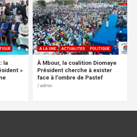
TIQUE
A LA UNE
ACTUALITES
POLITIQUE
: la
À Mbour, la coalition Diomaye
ésident »
Président cherche à exister
rme
face à l’ombre de Pastef
admin