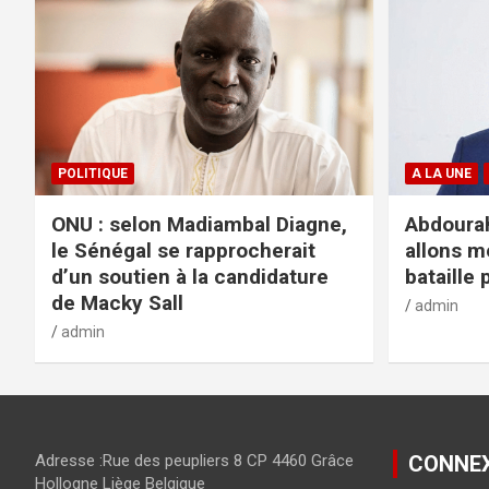
POLITIQUE
A LA UNE
ONU : selon Madiambal Diagne,
Abdourah
le Sénégal se rapprocherait
allons m
d’un soutien à la candidature
bataille 
de Macky Sall
admin
admin
Adresse :Rue des peupliers 8 CP 4460 Grâce
CONNE
Hollogne Liège Belgique