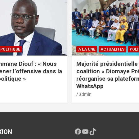
POLITIQUE
A LA UNE
ACTUALITES
POLI
mane Diouf : « Nous
Majorité présidentielle 
ener l’offensive dans la
coalition « Diomaye Pr
politique »
réorganise sa platefo
WhatsApp
admin
XION