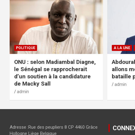
POLITIQUE
A LA UNE
ONU : selon Madiambal Diagne,
Abdourah
le Sénégal se rapprocherait
allons m
d’un soutien à la candidature
bataille 
de Macky Sall
admin
admin
Adresse :Rue des peupliers 8 CP 4460 Grâce
CONNE
Hollogne Liège Belgique