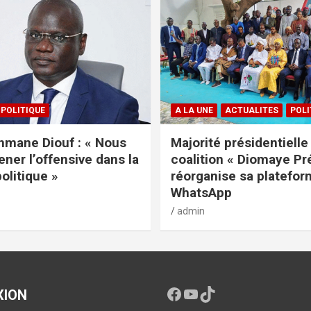
POLITIQUE
A LA UNE
ACTUALITES
POLI
mane Diouf : « Nous
Majorité présidentielle 
ener l’offensive dans la
coalition « Diomaye Pr
politique »
réorganise sa platefo
WhatsApp
admin
XION