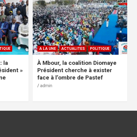
TIQUE
A LA UNE
ACTUALITES
POLITIQUE
: la
À Mbour, la coalition Diomaye
ésident »
Président cherche à exister
rme
face à l’ombre de Pastef
admin