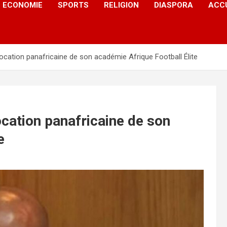
ECONOMIE
SPORTS
RELIGION
DIASPORA
ACC
cation panafricaine de son académie Afrique Football Élite
ation panafricaine de son
e