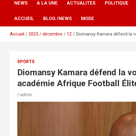
NEWS
A LA UNE
ACTUALITES
POLITIQUE
ACCUEIL
BLOG /NEWS
MODE
Accueil
2025
décembre
12
Diomansy Kamara défend la vo
SPORTS
Diomansy Kamara défend la voc
académie Afrique Football Élit
admin