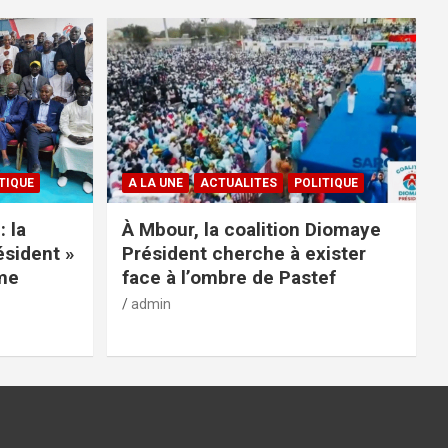
TIQUE
A LA UNE
ACTUALITES
POLITIQUE
: la
À Mbour, la coalition Diomaye
ésident »
Président cherche à exister
rme
face à l’ombre de Pastef
admin