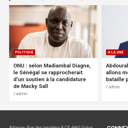
POLITIQUE
A LA UNE
ONU : selon Madiambal Diagne,
Abdourah
le Sénégal se rapprocherait
allons m
d’un soutien à la candidature
bataille 
de Macky Sall
admin
admin
Adresse :Rue des peupliers 8 CP 4460 Grâce