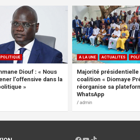
POLITIQUE
A LA UNE
ACTUALITES
POLI
mane Diouf : « Nous
Majorité présidentielle 
ener l’offensive dans la
coalition « Diomaye Pr
politique »
réorganise sa platefo
WhatsApp
admin