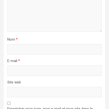
Nom
*
E-mail
*
Site web
Enregistrer mon nom, mon e-mail et mon site dans le