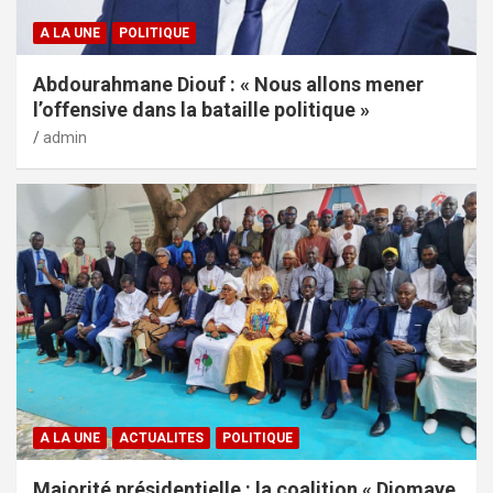
A LA UNE
POLITIQUE
Abdourahmane Diouf : « Nous allons mener
l’offensive dans la bataille politique »
admin
A LA UNE
ACTUALITES
POLITIQUE
Majorité présidentielle : la coalition « Diomaye