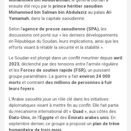
ensuite été reçu par le
prince héritier saoudien
Mohammed bin Salman bin Abdulaziz
au palais
Al-
Yamamah
, dans la capitale saoudienne.
Selon l’
agence de presse saoudienne (SPA)
, les
discussions ont porté sur « les derniers développements
en République du Soudan, leurs implications, ainsi que les
efforts visant à rétablir la sécurité et la stabilité ».
Le Soudan est plongé dans un conflit meurtrier depuis
avril
2023
, déclenché par des tensions entre l’armée régulière
et les
Forces de soutien rapide (FSR)
, un puissant
groupe paramilitaire. La guerre a fait
environ 24 000
morts
et contraint
des millions de personnes à fuir
leurs foyers
.
L’Arabie saoudite joue un rôle clé dans les initiatives
diplomatiques visant à mettre fin au conflit. Elle fait partie
du mécanisme international dit
« Quad »
, aux côtés des
États-Unis
, de l’
Égypte
et des
Émirats arabes unis
. En
septembre dernier, ce groupe a proposé un
plan de trêve
humanitaire de trois mois
.