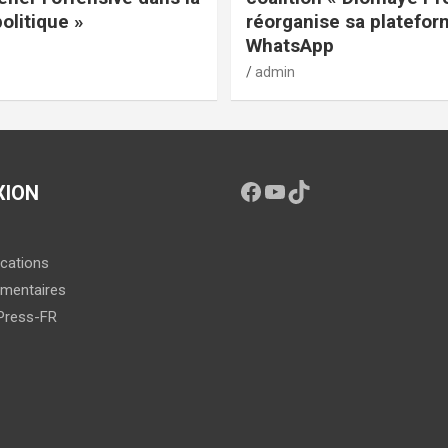
politique »
réorganise sa platefo
WhatsApp
admin
XION
ications
mentaires
Press-FR