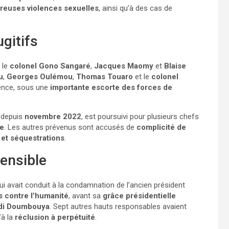
euses violences sexuelles
, ainsi qu’à des cas de
gitifs
 le
colonel Gono Sangaré
,
Jacques Maomy
et
Blaise
u
,
Georges Oulémou
,
Thomas Touaro
et le
colonel
ience, sous une
importante escorte des forces de
 depuis
novembre 2022
, est poursuivi pour plusieurs chefs
re
. Les autres prévenus sont accusés de
complicité de
 et séquestrations
.
sensible
ui avait conduit à la condamnation de l’ancien président
s contre l’humanité
, avant sa
grâce présidentielle
di Doumbouya
. Sept autres hauts responsables avaient
’à la
réclusion à perpétuité
.