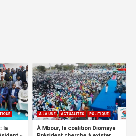
TIQUE
A LA UNE
ACTUALITES
POLITIQUE
: la
À Mbour, la coalition Diomaye
ésident »
Président cherche à exister