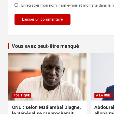
Enregistrer mon nom, mon e-mail et mon site dans le 
Vous avez peut-être manqué
POLITIQUE
A LA UNE
ONU : selon Madiambal Diagne,
Abdourah
le Sénégal se rapprocherait
allons m