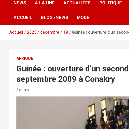
NEWS
A LA UNE
ACTUALITES
POLITIQUE
ACCUEIL
BLOG /NEWS
MODE
Accueil
2025
décembre
19
Guinée : ouverture d’un seco
AFRIQUE
Guinée : ouverture d’un secon
septembre 2009 à Conakry
admin