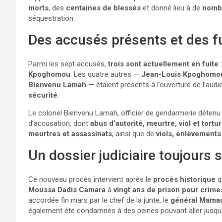
morts
, des
centaines de blessés
et donné lieu à de
nombr
séquestration.
Des accusés présents et des fu
Parmi les sept accusés,
trois sont actuellement en fuite
:
Kpoghomou
. Les quatre autres —
Jean-Louis Kpoghomo
Bienvenu Lamah
— étaient présents à l’ouverture de l’aud
sécurité
.
Le colonel Bienvenu Lamah, officier de gendarmerie détenu
d’accusation, dont
abus d’autorité, meurtre, viol et tortu
meurtres et assassinats
, ainsi que de
viols, enlèvements
Un dossier judiciaire toujours 
Ce nouveau procès intervient après le
procès historique
q
Moussa Dadis Camara
à
vingt ans de prison pour crime
accordée fin mars par le chef de la junte, le
général Mama
également été condamnés à des peines pouvant aller jusqu