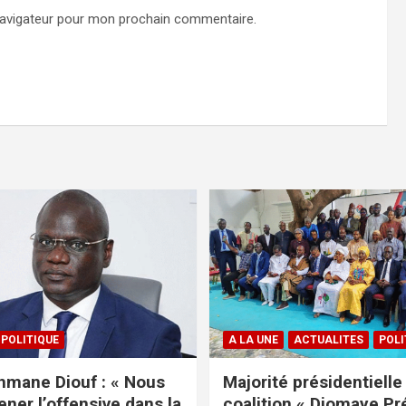
navigateur pour mon prochain commentaire.
POLITIQUE
A LA UNE
ACTUALITES
POLI
mane Diouf : « Nous
Majorité présidentielle 
ener l’offensive dans la
coalition « Diomaye Pr