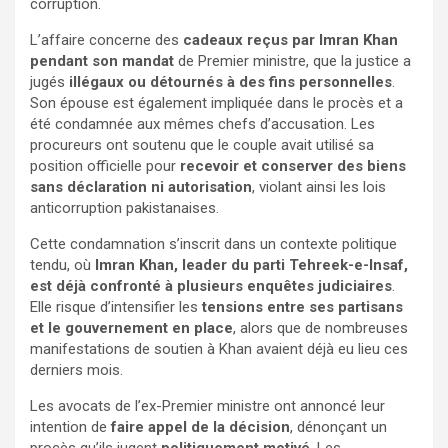
corruption.
L’affaire concerne des
cadeaux reçus par Imran Khan
pendant son mandat
de Premier ministre, que la justice a
jugés
illégaux ou détournés à des fins personnelles
.
Son épouse est également impliquée dans le procès et a
été condamnée aux mêmes chefs d’accusation. Les
procureurs ont soutenu que le couple avait utilisé sa
position officielle pour
recevoir et conserver des biens
sans déclaration ni autorisation
, violant ainsi les lois
anticorruption pakistanaises.
Cette condamnation s’inscrit dans un contexte politique
tendu, où
Imran Khan, leader du parti Tehreek-e-Insaf,
est déjà confronté à plusieurs enquêtes judiciaires
.
Elle risque d’intensifier les
tensions entre ses partisans
et le gouvernement en place
, alors que de nombreuses
manifestations de soutien à Khan avaient déjà eu lieu ces
derniers mois.
Les avocats de l’ex-Premier ministre ont annoncé leur
intention de
faire appel de la décision
, dénonçant un
procès qu’ils jugent
politiquement motivé
. Les