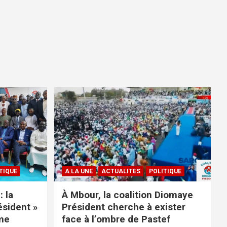
TIQUE
A LA UNE
ACTUALITES
POLITIQUE
: la
À Mbour, la coalition Diomaye
ésident »
Président cherche à exister
rme
face à l’ombre de Pastef