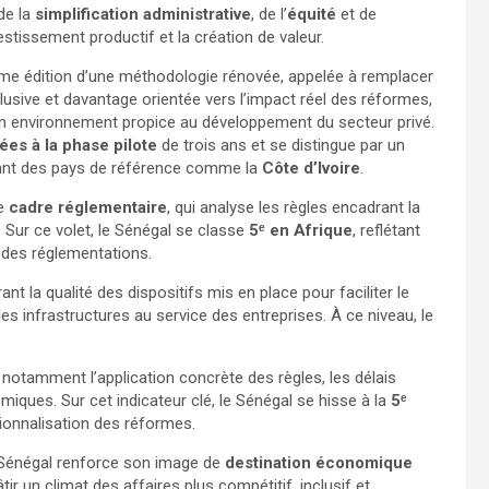
 de la
simplification administrative
, de l’
équité
et de
nvestissement productif et la création de valeur.
ème édition d’une méthodologie rénovée, appelée à remplacer
clusive et davantage orientée vers l’impact réel des réformes,
un environnement propice au développement du secteur privé.
es à la phase pilote
de trois ans et se distingue par un
vant des pays de référence comme la
Côte d’Ivoire
.
le
cadre réglementaire
, qui analyse les règles encadrant la
 Sur ce volet, le Sénégal se classe
5ᵉ en Afrique
, reflétant
é des réglementations.
ant la qualité des dispositifs mis en place pour faciliter le
 des infrastructures au service des entreprises. À ce niveau, le
, notamment l’application concrète des règles, les délais
iques. Sur cet indicateur clé, le Sénégal se hisse à la
5ᵉ
tionnalisation des réformes.
e Sénégal renforce son image de
destination économique
tir un climat des affaires plus compétitif, inclusif et