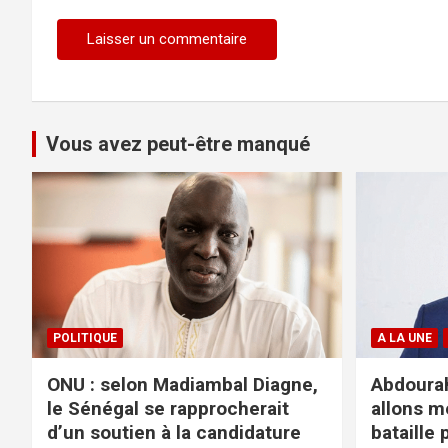
Vous avez peut-être manqué
POLITIQUE
A LA UNE
ONU : selon Madiambal Diagne,
Abdourah
le Sénégal se rapprocherait
allons m
d’un soutien à la candidature
bataille 