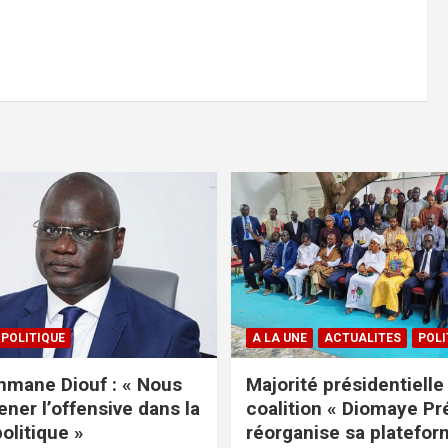
POLITIQUE
A LA UNE
ACTUALITES
POLI
mane Diouf : « Nous
Majorité présidentielle 
ener l’offensive dans la
coalition « Diomaye Pr
politique »
réorganise sa platefo