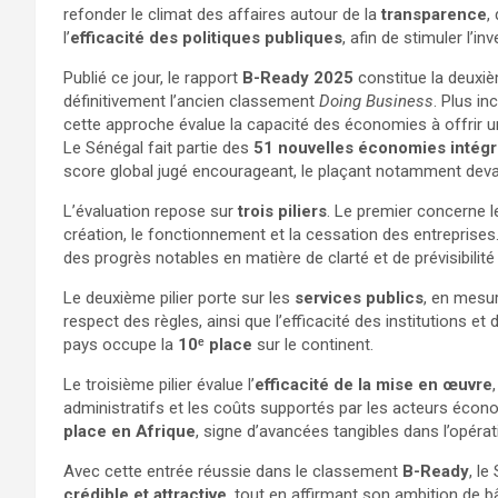
refonder le climat des affaires autour de la
transparence
,
l’
efficacité des politiques publiques
, afin de stimuler l’i
Publié ce jour, le rapport
B-Ready 2025
constitue la deuxi
définitivement l’ancien classement
Doing Business
. Plus in
cette approche évalue la capacité des économies à offrir 
Le Sénégal fait partie des
51 nouvelles économies intégré
score global jugé encourageant, le plaçant notamment de
L’évaluation repose sur
trois piliers
. Le premier concerne 
création, le fonctionnement et la cessation des entreprises.
des progrès notables en matière de clarté et de prévisibilit
Le deuxième pilier porte sur les
services publics
, en mesur
respect des règles, ainsi que l’efficacité des institutions et
pays occupe la
10ᵉ place
sur le continent.
Le troisième pilier évalue l’
efficacité de la mise en œuvre
administratifs et les coûts supportés par les acteurs économ
place en Afrique
, signe d’avancées tangibles dans l’opéra
Avec cette entrée réussie dans le classement
B-Ready
, l
crédible et attractive
, tout en affirmant son ambition de bâ