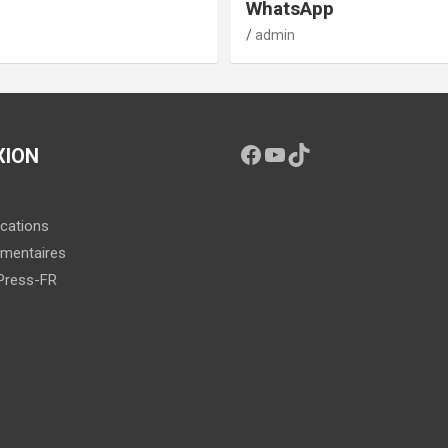
WhatsApp
admin
XION
ications
mentaires
Press-FR