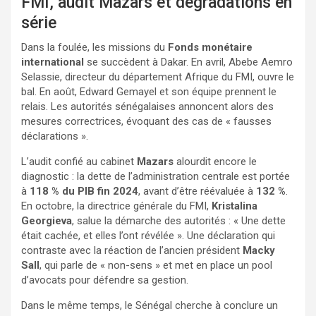
FMI, audit Mazars et dégradations en
série
Dans la foulée, les missions du
Fonds monétaire
international
se succèdent à Dakar. En avril, Abebe Aemro
Selassie, directeur du département Afrique du FMI, ouvre le
bal. En août, Edward Gemayel et son équipe prennent le
relais. Les autorités sénégalaises annoncent alors des
mesures correctrices, évoquant des cas de « fausses
déclarations ».
L’audit confié au cabinet
Mazars
alourdit encore le
diagnostic : la dette de l’administration centrale est portée
à
118 % du PIB fin 2024
, avant d’être réévaluée à
132 %
.
En octobre, la directrice générale du FMI,
Kristalina
Georgieva
, salue la démarche des autorités : « Une dette
était cachée, et elles l’ont révélée ». Une déclaration qui
contraste avec la réaction de l’ancien président
Macky
Sall
, qui parle de « non-sens » et met en place un pool
d’avocats pour défendre sa gestion.
Dans le même temps, le Sénégal cherche à conclure un