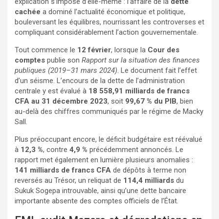
explication s’impose d’elle-même : l’affaire de la
dette
cachée
a dominé l’actualité économique et politique,
bouleversant les équilibres, nourrissant les controverses et
compliquant considérablement l’action gouvernementale.
Tout commence le
12 février
, lorsque la
Cour des
comptes
publie son
Rapport sur la situation des finances
publiques (2019–31 mars 2024)
. Le document fait l’effet
d’un séisme. L’encours de la dette de l’administration
centrale y est évalué à
18 558,91 milliards de francs
CFA au 31 décembre 2023
, soit
99,67 % du PIB
, bien
au-delà des chiffres communiqués par le régime de Macky
Sall.
Plus préoccupant encore, le déficit budgétaire est réévalué
à
12,3 %
, contre
4,9 %
précédemment annoncés. Le
rapport met également en lumière plusieurs anomalies :
141 milliards de francs CFA
de dépôts à terme non
reversés au Trésor, un reliquat de
114,4 milliards
du
Sukuk Sogepa introuvable, ainsi qu’une dette bancaire
importante absente des comptes officiels de l’État.