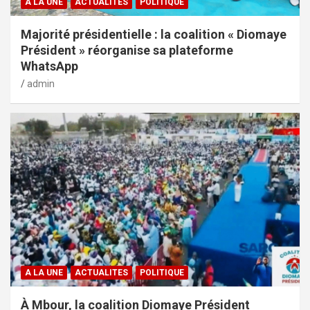
A LA UNE
ACTUALITES
POLITIQUE
Majorité présidentielle : la coalition « Diomaye
Président » réorganise sa plateforme
WhatsApp
admin
A LA UNE
ACTUALITES
POLITIQUE
À Mbour, la coalition Diomaye Président