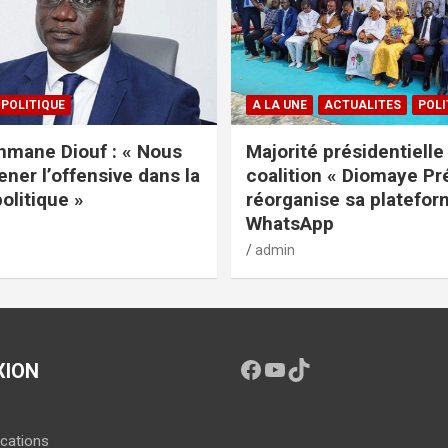
POLITIQUE
A LA UNE
ACTUALITES
POLI
mane Diouf : « Nous
Majorité présidentielle 
ener l’offensive dans la
coalition « Diomaye Pr
politique »
réorganise sa platefo
WhatsApp
admin
XION
ications