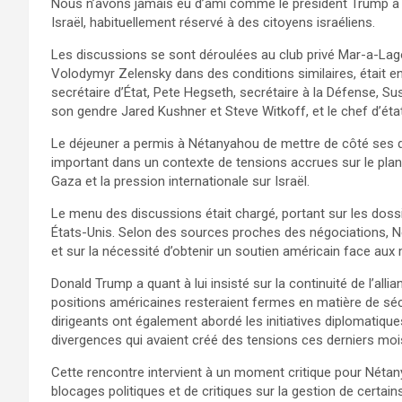
Nous n’avons jamais eu d’ami comme le président Trump à la 
Israël, habituellement réservé à des citoyens israéliens.
Les discussions se sont déroulées au club privé Mar-a-Lago, o
Volodymyr Zelensky dans des conditions similaires, était en
secrétaire d’État, Pete Hegseth, secrétaire à la Défense, Sus
son gendre Jared Kushner et Steve Witkoff, et le chef d’ét
Le déjeuner a permis à Nétanyahou de mettre de côté ses di
important dans un contexte de tensions accrues sur le plan 
Gaza et la pression internationale sur Israël.
Le menu des discussions était chargé, portant sur les dossi
États-Unis. Selon des sources proches des négociations, Né
et sur la nécessité d’obtenir un soutien américain face aux
Donald Trump a quant à lui insisté sur la continuité de l’alli
positions américaines resteraient fermes en matière de sécu
dirigeants ont également abordé les initiatives diplomatique
divergences qui avaient créé des tensions ces derniers moi
Cette rencontre intervient à un moment critique pour Nétan
blocages politiques et de critiques sur la gestion de certain