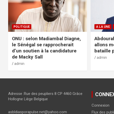
POLITIQUE
A LA UNE
ONU : selon Madiambal Diagne,
Abdourah
le Sénégal se rapprocherait
allons m
d’un soutien à la candidature
bataille 
de Macky Sall
admin
admin
Adresse :Rue des peupliers 8 CP 4460 Grâce
CONNE
Hollogne Liège Belgique
Connexion
asbldiasporapulse.net@yahoo.com
Flux des publ