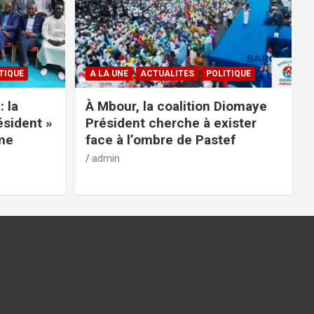
TIQUE
A LA UNE
ACTUALITES
POLITIQUE
: la
À Mbour, la coalition Diomaye
ésident »
Président cherche à exister
rme
face à l’ombre de Pastef
admin