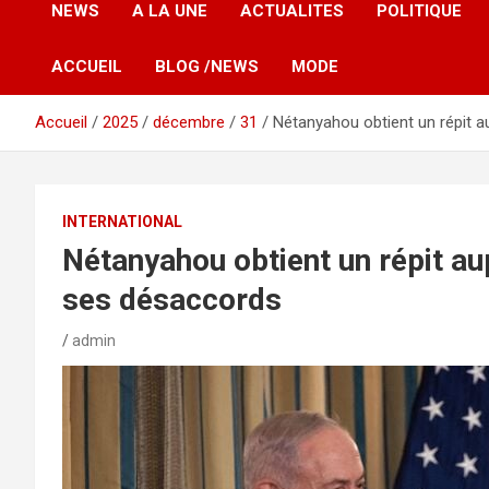
NEWS
A LA UNE
ACTUALITES
POLITIQUE
ACCUEIL
BLOG /NEWS
MODE
Accueil
2025
décembre
31
Nétanyahou obtient un répit 
INTERNATIONAL
Nétanyahou obtient un répit a
ses désaccords
admin