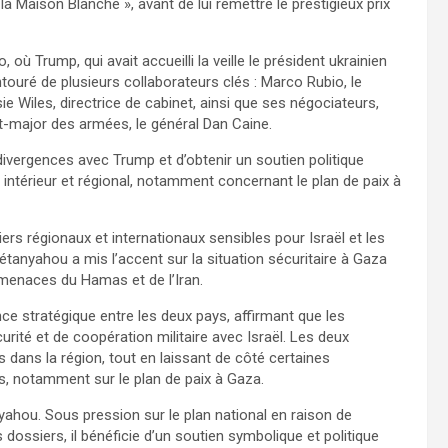
Maison Blanche », avant de lui remettre le prestigieux prix
ù Trump, qui avait accueilli la veille le président ukrainien
touré de plusieurs collaborateurs clés : Marco Rubio, le
ie Wiles, directrice de cabinet, ainsi que ses négociateurs,
at-major des armées, le général Dan Caine.
vergences avec Trump et d’obtenir un soutien politique
intérieur et régional, notamment concernant le plan de paix à
ers régionaux et internationaux sensibles pour Israël et les
tanyahou a mis l’accent sur la situation sécuritaire à Gaza
 menaces du Hamas et de l’Iran.
ance stratégique entre les deux pays, affirmant que les
rité et de coopération militaire avec Israël. Les deux
s dans la région, tout en laissant de côté certaines
s, notamment sur le plan de paix à Gaza.
yahou. Sous pression sur le plan national en raison de
s dossiers, il bénéficie d’un soutien symbolique et politique