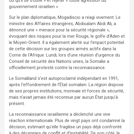
où qu’il se trouve » et rejeter « toute agression du
gouvernement israélien ».
Sur le plan diplomatique, Mogadiscio a réagi vivement. Le
ministre des Affaires étrangères, Abdisalam Abdi Ali, a
dénoncé une « menace pour la sécurité régionale »,
évoquant des risques pour la mer Rouge, le golfe d’Aden et
le Moyen-Orient. Il a également alerté sur l’impact potentiel
de cette décision sur les groupes armés actifs dans la
Corne de l’Afrique. Lundi, lors d’une réunion d’urgence du
Conseil de sécurité des Nations unies, la Somalie a
officiellement protesté contre la reconnaissance.
Le Somaliland s’est autoproclamé indépendant en 1991,
après l’effondrement de l’État somalien. La région dispose
de ses propres institutions, monnaie et forces de sécurité,
mais n’avait jamais été reconnue par aucun État jusqu’à
présent.
La reconnaissance israélienne a déclenché une vive
réaction internationale. Plus de vingt pays ont condamné la
décision, estimant qu’elle fragilise un pays déjà confronté
à des décennies de conflit et d’instabilité. De son côté, le