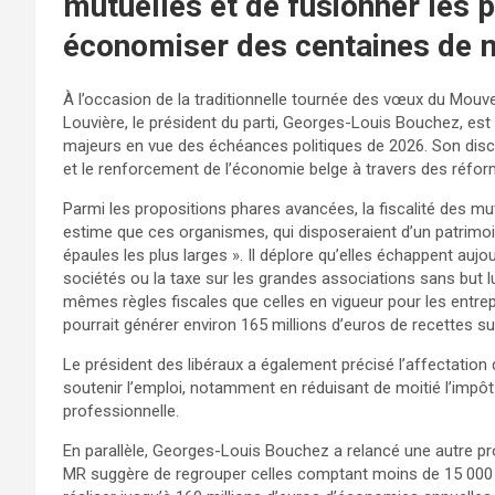
mutuelles et de fusionner les
économiser des centaines de m
À l’occasion de la traditionnelle tournée des vœux du Mo
Louvière, le président du parti, Georges-Louis Bouchez, est
majeurs en vue des échéances politiques de 2026. Son disc
et le renforcement de l’économie belge à travers des réforme
Parmi les propositions phares avancées, la fiscalité des 
estime que ces organismes, qui disposeraient d’un patrimoine
épaules les plus larges ». Il déplore qu’elles échappent aujou
sociétés ou la taxe sur les grandes associations sans but lu
mêmes règles fiscales que celles en vigueur pour les entrep
pourrait générer environ 165 millions d’euros de recettes s
Le président des libéraux a également précisé l’affectation 
soutenir l’emploi, notamment en réduisant de moitié l’impôt 
professionnelle.
En parallèle, Georges-Louis Bouchez a relancé une autre pr
MR suggère de regrouper celles comptant moins de 15 000 ha