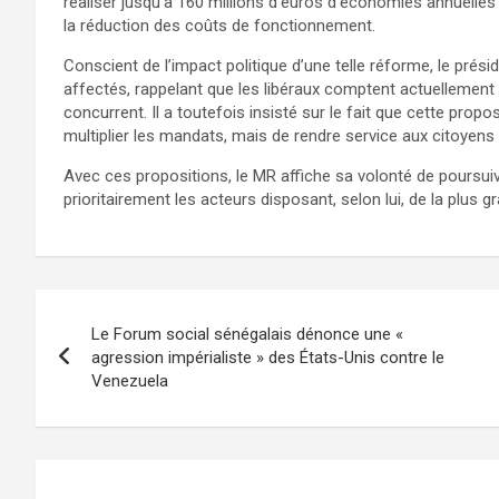
réaliser jusqu’à 160 millions d’euros d’économies annuelles 
la réduction des coûts de fonctionnement.
Conscient de l’impact politique d’une telle réforme, le prés
affectés, rappelant que les libéraux comptent actuellement 
concurrent. Il a toutefois insisté sur le fait que cette proposi
multiplier les mandats, mais de rendre service aux citoyens »,
Avec ces propositions, le MR affiche sa volonté de poursuivr
prioritairement les acteurs disposant, selon lui, de la plus g
Le Forum social sénégalais dénonce une «
agression impérialiste » des États-Unis contre le
Venezuela