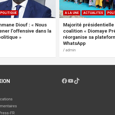
POLITIQUE
A LA UNE
ACTUALITES
POLI
mane Diouf : « Nous
Majorité présidentielle 
ener l’offensive dans la
coalition « Diomaye Pr
politique »
réorganise sa platefo
WhatsApp
admin
XION
ications
mentaires
Press-FR