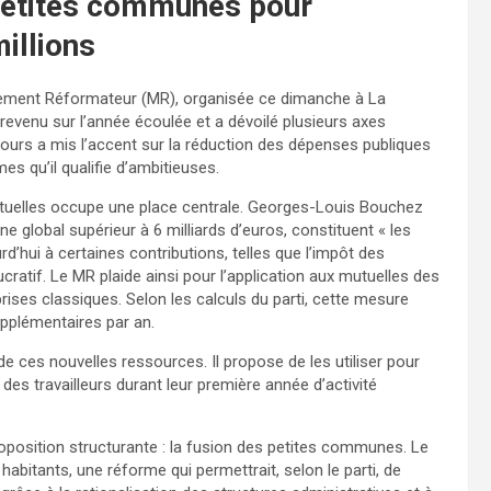
 petites communes pour
illions
uvement Réformateur (MR), organisée ce dimanche à La
 revenu sur l’année écoulée et a dévoilé plusieurs axes
ours a mis l’accent sur la réduction des dépenses publiques
s qu’il qualifie d’ambitieuses.
mutuelles occupe une place centrale. Georges-Louis Bouchez
 global supérieur à 6 milliards d’euros, constituent « les
rd’hui à certaines contributions, telles que l’impôt des
cratif. Le MR plaide ainsi pour l’application aux mutuelles des
rises classiques. Selon les calculs du parti, cette mesure
upplémentaires par an.
de ces nouvelles ressources. Il propose de les utiliser pour
des travailleurs durant leur première année d’activité
oposition structurante : la fusion des petites communes. Le
bitants, une réforme qui permettrait, selon le parti, de