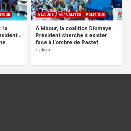
TIQUE
A LA UNE
ACTUALITES
POLITIQUE
: la
À Mbour, la coalition Diomaye
ésident »
Président cherche à exister
rme
face à l’ombre de Pastef
admin