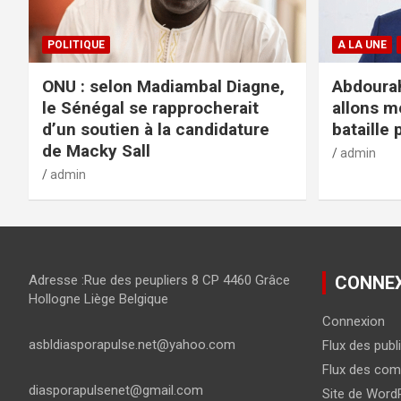
POLITIQUE
A LA UNE
ONU : selon Madiambal Diagne,
Abdourah
le Sénégal se rapprocherait
allons m
d’un soutien à la candidature
bataille 
de Macky Sall
admin
admin
Adresse :Rue des peupliers 8 CP 4460 Grâce
CONNE
Hollogne Liège Belgique
Connexion
asbldiasporapulse.net@yahoo.com
Flux des publ
Flux des com
diasporapulsenet@gmail.com
Site de Word