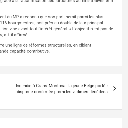
grâce à la rationalisation des structures administratives et à
ident du MR a reconnu que son parti serait parmi les plus
116 bourgmestres, soit près du double de leur principal
tion vise avant tout l’intérêt général. « L’objectif n’est pas de
 a-t-il affirmé.
e une ligne de réformes structurelles, en ciblant
rande capacité contributive.
Incendie à Crans-Montana : la jeune Belge portée
disparue confirmée parmi les victimes décédées