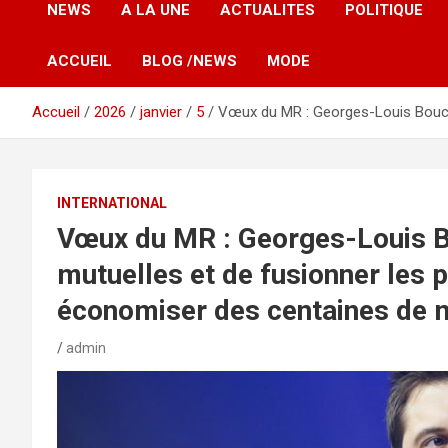
NEWS
A LA UNE
ACTUALITES
POLITIQUE
ACCUEIL
BLOG /NEWS
MODE
Accueil
2026
janvier
5
Vœux du MR : Georges-Louis Bouch
INTERNATIONAL
Vœux du MR : Georges-Louis B
mutuelles et de fusionner les
économiser des centaines de m
admin