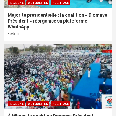
A LA UNE
ACTUALITES
POLITIQUE
Majorité présidentielle : la coalition « Diomaye
Président » réorganise sa plateforme
WhatsApp
admin
A LA UNE
ACTUALITES
POLITIQUE
À Mbour, la coalition Diomaye Président