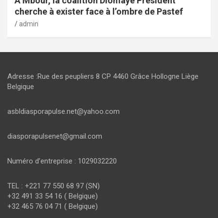
À Mbour, la coalition Diomaye Président
cherche à exister face à l’ombre de Pastef
admin
Adresse :Rue des peupliers 8 CP 4460 Grâce Hollogne Liège
Belgique
asbldiasporapulse.net@yahoo.com
diasporapulsenet@gmail.com
Numéro d’entreprise : 1029032220
TEL : +221 77 550 68 97 (SN)
+32 491 33 54 16 ( Belgique)
+32 465 76 04 71 ( Belgique)