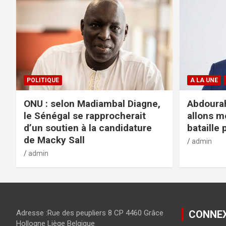
POLITIQUE
A LA UNE
ONU : selon Madiambal Diagne,
Abdourah
le Sénégal se rapprocherait
allons m
d’un soutien à la candidature
bataille 
de Macky Sall
admin
admin
Adresse :Rue des peupliers 8 CP 4460 Grâce
CONNE
Hollogne Liège Belgique