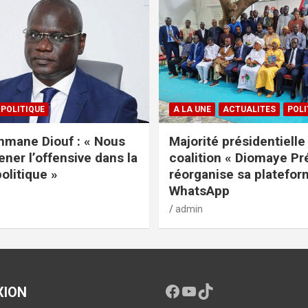
POLITIQUE
A LA UNE
ACTUALITES
POLI
mane Diouf : « Nous
Majorité présidentielle 
ener l’offensive dans la
coalition « Diomaye Pr
politique »
réorganise sa platefo
WhatsApp
admin
XION