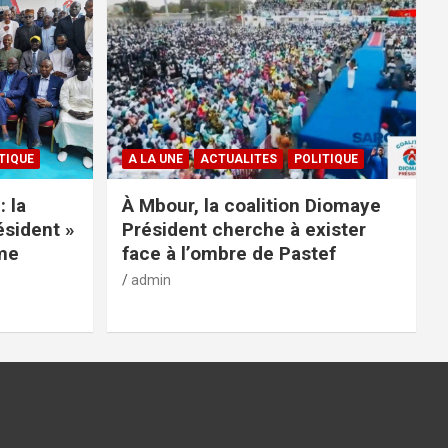
TIQUE
A LA UNE
ACTUALITES
POLITIQUE
: la
À Mbour, la coalition Diomaye
ésident »
Président cherche à exister
rme
face à l’ombre de Pastef
admin