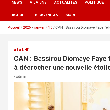
NEWS
A LA UNE
ACTUALITES
POLITIQUE
ACCUEIL
BLOG /NEWS
MODE
Accueil
2026
janvier
15
CAN : Bassirou Diomaye Faye félic
A LA UNE
CAN : Bassirou Diomaye Faye fé
à décrocher une nouvelle étoil
admin