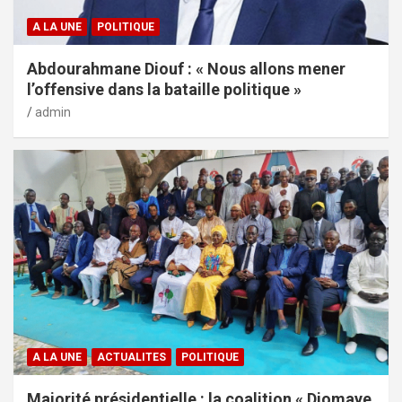
A LA UNE
POLITIQUE
Abdourahmane Diouf : « Nous allons mener
l’offensive dans la bataille politique »
admin
A LA UNE
ACTUALITES
POLITIQUE
Majorité présidentielle : la coalition « Diomaye