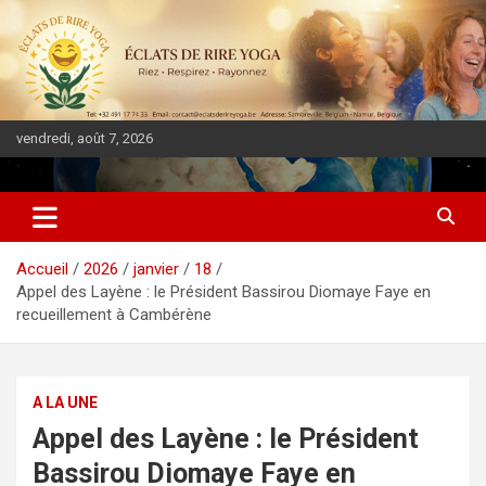
vendredi, août 7, 2026
DIASPORA PULSE
Accueil
2026
janvier
18
Appel des Layène : le Président Bassirou Diomaye Faye en
recueillement à Cambérène
A LA UNE
Appel des Layène : le Président
Bassirou Diomaye Faye en