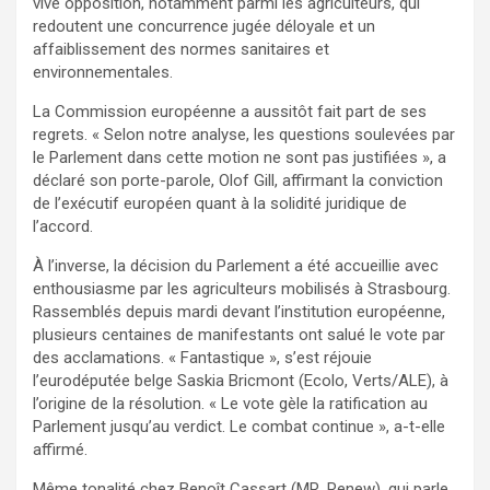
vive opposition, notamment parmi les agriculteurs, qui
redoutent une concurrence jugée déloyale et un
affaiblissement des normes sanitaires et
environnementales.
La Commission européenne a aussitôt fait part de ses
regrets. « Selon notre analyse, les questions soulevées par
le Parlement dans cette motion ne sont pas justifiées », a
déclaré son porte-parole, Olof Gill, affirmant la conviction
de l’exécutif européen quant à la solidité juridique de
l’accord.
À l’inverse, la décision du Parlement a été accueillie avec
enthousiasme par les agriculteurs mobilisés à Strasbourg.
Rassemblés depuis mardi devant l’institution européenne,
plusieurs centaines de manifestants ont salué le vote par
des acclamations. « Fantastique », s’est réjouie
l’eurodéputée belge Saskia Bricmont (Ecolo, Verts/ALE), à
l’origine de la résolution. « Le vote gèle la ratification au
Parlement jusqu’au verdict. Le combat continue », a-t-elle
affirmé.
Même tonalité chez Benoît Cassart (MR, Renew), qui parle