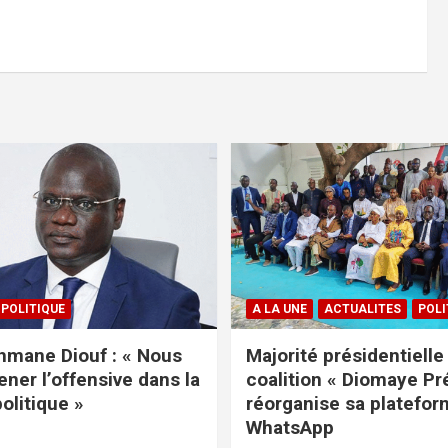
POLITIQUE
A LA UNE
ACTUALITES
POLI
mane Diouf : « Nous
Majorité présidentielle 
ener l’offensive dans la
coalition « Diomaye Pr
politique »
réorganise sa platefo
WhatsApp