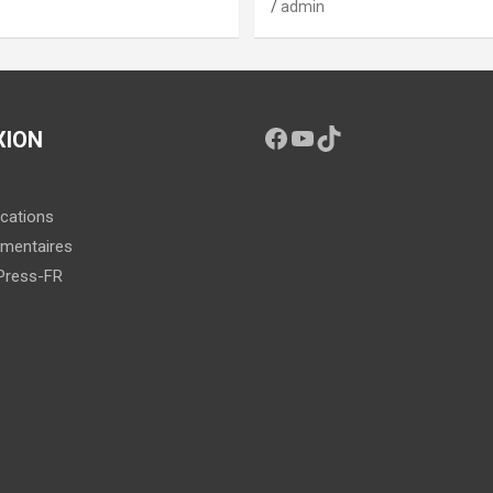
admin
XION
ications
mentaires
Press-FR