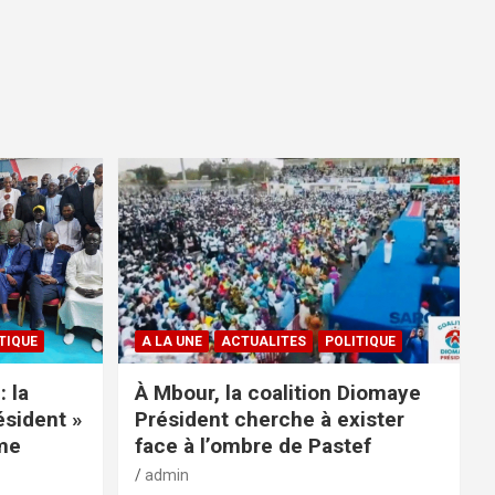
TIQUE
A LA UNE
ACTUALITES
POLITIQUE
: la
À Mbour, la coalition Diomaye
ésident »
Président cherche à exister
rme
face à l’ombre de Pastef
admin