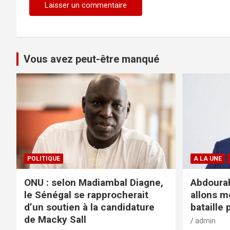
Vous avez peut-être manqué
POLITIQUE
A LA UNE
ONU : selon Madiambal Diagne,
Abdourah
le Sénégal se rapprocherait
allons m
d’un soutien à la candidature
bataille 
de Macky Sall
admin