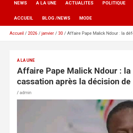
NEWS
A LA UNE
ACTUALITES
POLITIQUE
ACCUEIL
BLOG /NEWS
MODE
Accueil
2026
janvier
30
Affaire Pape Malick Ndour : la dé
A LA UNE
Affaire Pape Malick Ndour : la
cassation après la décision de
admin