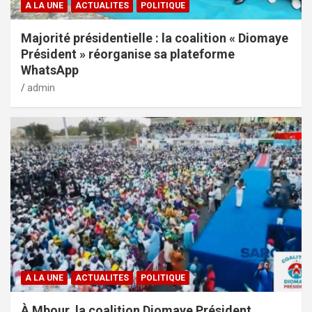
A LA UNE
ACTUALITES
POLITIQUE
Majorité présidentielle : la coalition « Diomaye
Président » réorganise sa plateforme
WhatsApp
admin
A LA UNE
ACTUALITES
POLITIQUE
À Mbour, la coalition Diomaye Président