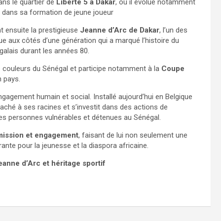
dans le quartier de
Liberté 5 à Dakar
, où il évolue notamment
 dans sa formation de jeune joueur
int ensuite la prestigieuse
Jeanne d’Arc de Dakar
, l’un des
ue aux côtés d’une génération qui a marqué l’histoire du
galais durant les années 80.
s couleurs du Sénégal et participe notamment à la
Coupe
n pays.
gagement humain et social. Installé aujourd’hui en Belgique
ttaché à ses racines et s’investit dans des actions de
des personnes vulnérables et détenues au Sénégal.
nsmission et engagement
, faisant de lui non seulement une
ante pour la jeunesse et la diaspora africaine.
anne d’Arc et héritage sportif