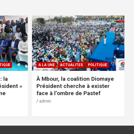
TIQUE
A LA UNE
ACTUALITES
POLITIQUE
: la
À Mbour, la coalition Diomaye
ésident »
Président cherche à exister
rme
face à l’ombre de Pastef
admin