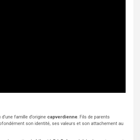
 d’une famille d’origine
capverdienne
. Fils de parents
profondément son identité, ses valeurs et son attachement au