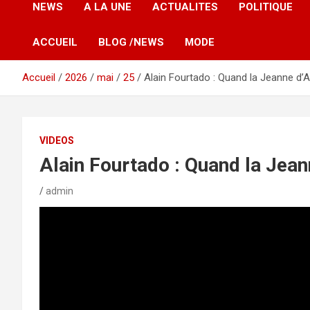
NEWS
A LA UNE
ACTUALITES
POLITIQUE
ACCUEIL
BLOG /NEWS
MODE
Accueil
2026
mai
25
Alain Fourtado : Quand la Jeanne d’Ar
VIDEOS
Alain Fourtado : Quand la Jeann
admin