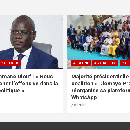
POLITIQUE
A LA UNE
ACTUALITES
POLI
mane Diouf : « Nous
Majorité présidentielle 
ener l’offensive dans la
coalition « Diomaye Pr
politique »
réorganise sa platefo
WhatsApp
admin