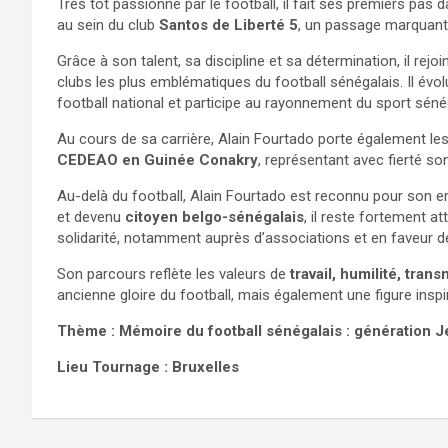
Très tôt passionné par le football, il fait ses premiers pas 
au sein du club
Santos de Liberté 5
, un passage marquant
Grâce à son talent, sa discipline et sa détermination, il rejo
clubs les plus emblématiques du football sénégalais. Il évol
football national et participe au rayonnement du sport séné
Au cours de sa carrière, Alain Fourtado porte également le
CEDEAO en Guinée Conakry
, représentant avec fierté so
Au-delà du football, Alain Fourtado est reconnu pour son en
et devenu
citoyen belgo-sénégalais
, il reste fortement a
solidarité, notamment auprès d’associations et en faveur 
Son parcours reflète les valeurs de
travail, humilité, tra
ancienne gloire du football, mais également une figure inspir
Thème : Mémoire du football sénégalais : génération Je
Lieu Tournage : Bruxelles