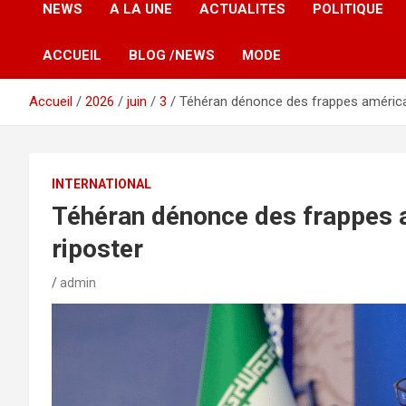
NEWS
A LA UNE
ACTUALITES
POLITIQUE
ACCUEIL
BLOG /NEWS
MODE
Accueil
2026
juin
3
Téhéran dénonce des frappes américa
INTERNATIONAL
Téhéran dénonce des frappes 
riposter
admin