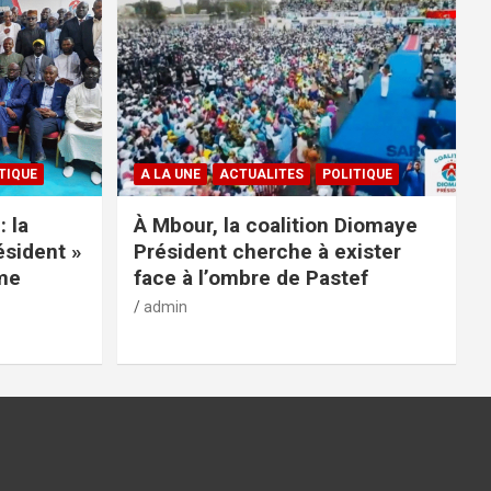
TIQUE
A LA UNE
ACTUALITES
POLITIQUE
: la
À Mbour, la coalition Diomaye
ésident »
Président cherche à exister
rme
face à l’ombre de Pastef
admin