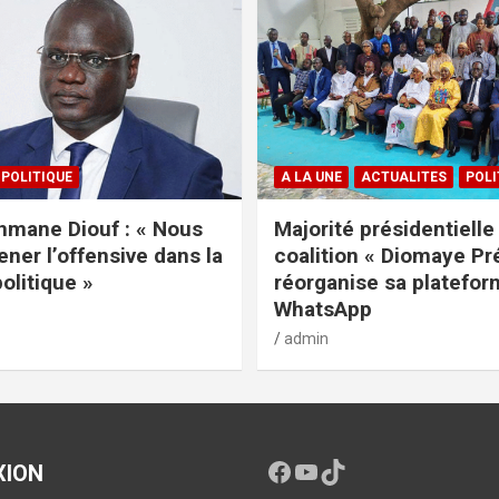
POLITIQUE
A LA UNE
ACTUALITES
POLI
mane Diouf : « Nous
Majorité présidentielle 
ener l’offensive dans la
coalition « Diomaye Pr
politique »
réorganise sa platefo
WhatsApp
admin
XION