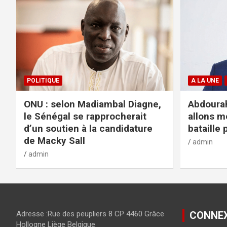
POLITIQUE
A LA UNE
ONU : selon Madiambal Diagne,
Abdourah
le Sénégal se rapprocherait
allons m
d’un soutien à la candidature
bataille 
de Macky Sall
admin
admin
Adresse :Rue des peupliers 8 CP 4460 Grâce
CONNE
Hollogne Liège Belgique