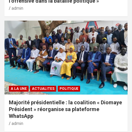
l’offensive dans la bataille politique »
admin
A LA UNE
ACTUALITES
POLITIQUE
Majorité présidentielle : la coalition « Diomaye
Président » réorganise sa plateforme
WhatsApp
admin