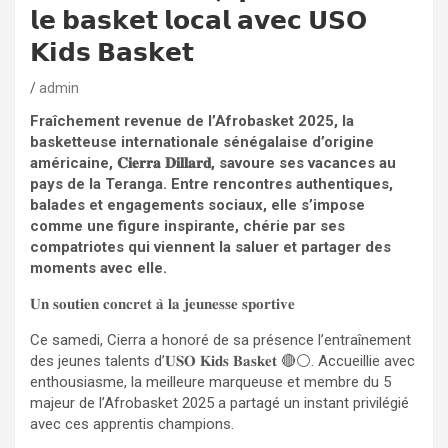
𝗹𝗲 𝗯𝗮𝘀𝗸𝗲𝘁 𝗹𝗼𝗰𝗮𝗹 𝗮𝘃𝗲𝗰 𝗨𝗦𝗢
𝗞𝗶𝗱𝘀 𝗕𝗮𝘀𝗸𝗲𝘁
admin
Fraîchement revenue de l’Afrobasket 2025, la
basketteuse internationale sénégalaise d’origine
américaine, 𝐂𝐢𝐞𝐫𝐫𝐚 𝐃𝐢𝐥𝐥𝐚𝐫𝐝, savoure ses vacances au
pays de la Teranga. Entre rencontres authentiques,
balades et engagements sociaux, elle s’impose
comme une figure inspirante, chérie par ses
compatriotes qui viennent la saluer et partager des
moments avec elle.
𝐔𝐧 𝐬𝐨𝐮𝐭𝐢𝐞𝐧 𝐜𝐨𝐧𝐜𝐫𝐞𝐭 𝐚̀ 𝐥𝐚 𝐣𝐞𝐮𝐧𝐞𝐬𝐬𝐞 𝐬𝐩𝐨𝐫𝐭𝐢𝐯𝐞
Ce samedi, Cierra a honoré de sa présence l’entraînement
des jeunes talents d’𝐔𝐒𝐎 𝐊𝐢𝐝𝐬 𝐁𝐚𝐬𝐤𝐞𝐭 🔴⚪️. Accueillie avec
enthousiasme, la meilleure marqueuse et membre du 5
majeur de l’Afrobasket 2025 a partagé un instant privilégié
avec ces apprentis champions.