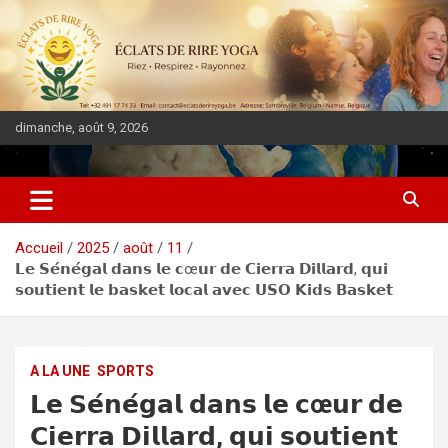
dimanche, août 9, 2026
DIASPORA PULSE
Accueil
2025
août
11
𝗟𝗲 𝗦𝗲́𝗻𝗲́𝗴𝗮𝗹 𝗱𝗮𝗻𝘀 𝗹𝗲 𝗰œ𝘂𝗿 𝗱𝗲 𝗖𝗶𝗲𝗿𝗿𝗮 𝗗𝗶𝗹𝗹𝗮𝗿𝗱, 𝗾𝘂𝗶
𝘀𝗼𝘂𝘁𝗶𝗲𝗻𝘁 𝗹𝗲 𝗯𝗮𝘀𝗸𝗲𝘁 𝗹𝗼𝗰𝗮𝗹 𝗮𝘃𝗲𝗰 𝗨𝗦𝗢 𝗞𝗶𝗱𝘀 𝗕𝗮𝘀𝗸𝗲𝘁
A LA UNE
SPORTS
𝗟𝗲 𝗦𝗲́𝗻𝗲́𝗴𝗮𝗹 𝗱𝗮𝗻𝘀 𝗹𝗲 𝗰œ𝘂𝗿 𝗱𝗲
𝗖𝗶𝗲𝗿𝗿𝗮 𝗗𝗶𝗹𝗹𝗮𝗿𝗱, 𝗾𝘂𝗶 𝘀𝗼𝘂𝘁𝗶𝗲𝗻𝘁